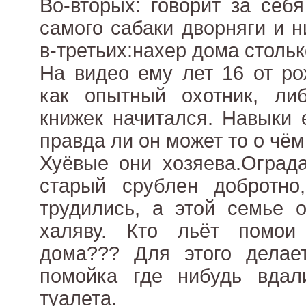
Во-вторых: говорит за себя
самого сабаки дворняги и н
в-третьих:нахер дома столь
На видео ему лет 16 от ро
как опытный охотник, ли
книжек начитался. Навыки 
правда ли он может то о чём
Хуёвые они хозяева.Оград
старый срублен добротно
трудились, а этой семье 
халяву. Кто льёт помои
дома??? Для этого делае
помойка где нибудь вда
туалета.