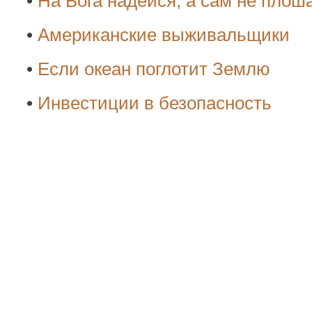
•
На Бога надейся, а сам не плош
•
Американские выживальщики
•
Если океан поглотит Землю
•
Инвестиции в безопасность