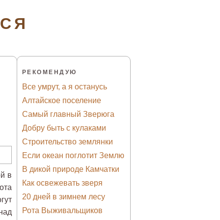
ТСЯ
РЕКОМЕНДУЮ
Все умрут, а я останусь
Алтайское поселение
Самый главный Зверюга
Добру быть с кулаками
Строительство землянки
Если океан поглотит Землю
В дикой природе Камчатки
й в
Как освежевать зверя
ота
20 дней в зимнем лесу
гут
Рота Выживальщиков
над