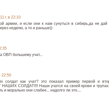
1 г. в 22:10
ой армии, и если они к нам сунуться в сибирь,да не дай 
ерез неделю, а то и раньше))
2:35
 на ОВП большему учат...
в 22:50
ших солдат как учат? это показал пример первой и вто
 НАШИХ СОЛДАТ!!!! Наши учатся на своей крови и трупах,
ь и морально они слабее... надолго ли это....