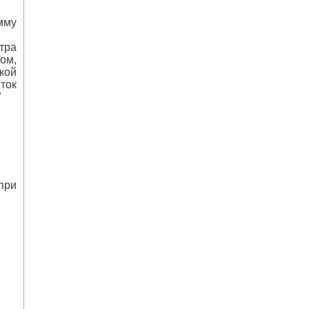
мму
тра
ом,
кой
ток
"
при