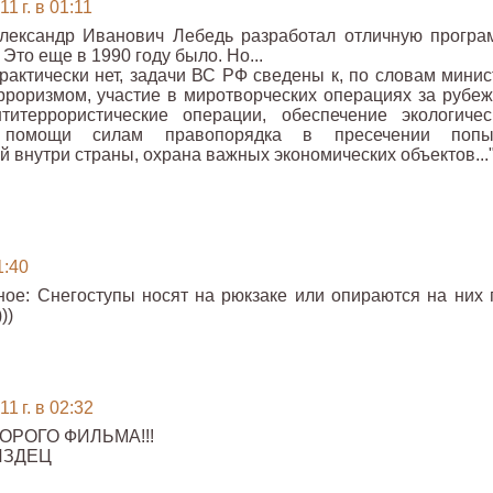
1 г. в 01:11
лександр Иванович Лебедь разработал отличную програ
 Это еще в 1990 году было. Но...
рактически нет, задачи ВС РФ сведены к, по словам минис
ерроризмом, участие в миротворческих операциях за рубеж
титеррористические операции, обеспечение экологичес
е помощи силам правопорядка в пресечении попы
й внутри страны, охрана важных экономических объектов...
1:40
ное: Снегоступы носят на рюкзаке или опираются на них 
))
1 г. в 02:32
ОРОГО ФИЛЬМА!!!
ИЗДЕЦ