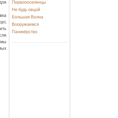
для
Первопоселенцы
Не будь овцой
вка
Большая Волна
рт,
Вооружаемся
ить
Паникёрство
сли
омы
мых