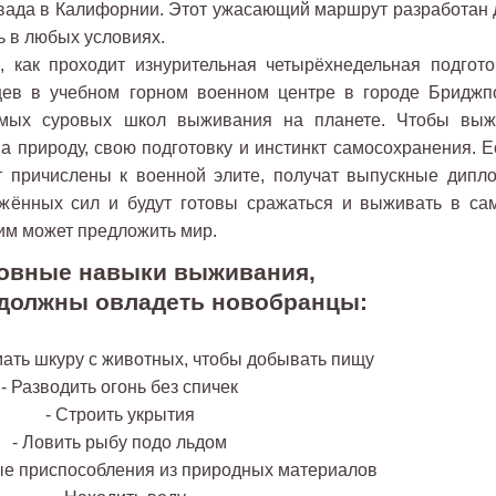
вада в Калифорнии. Этот ужасающий маршрут разработан 
ь в любых условиях.
 как проходит изнурительная четырёхнедельная подгото
цев в учебном горном военном центре в городе Бриджпо
амых суровых школ выживания на планете. Чтобы выж
а природу, свою подготовку и инстинкт самосохранения. Е
ут причислены к военной элите, получат выпускные дипл
жённых сил и будут готовы сражаться и выживать в са
им может предложить мир.
овные навыки выживания,
должны овладеть новобранцы:
мать шкуру с животных, чтобы добывать пищу
- Разводить огонь без спичек
- Строить укрытия
- Ловить рыбу подо льдом
ые приспособления из природных материалов