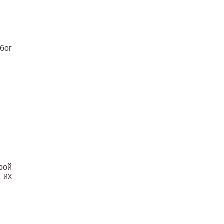
бог
рой
 их