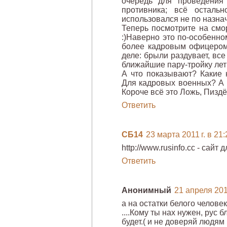
очередь для проведения
противника; всё осталь
использовался не по назна
Теперь посмотрите на смор
:)Наверно это по-особенно
более кадровым офицером.
деле: брыли раздувает, все 
ближайшие пару-тройку лет
А что показывают? Какие н
Для кадровых военных? А 
Короче всё это Ложь, Пиздё
Ответить
СБ14
23 марта 2011 г. в 21:
http://www.rusinfo.cc - сайт 
Ответить
Анонимный
21 апреля 2011
а на остатки белого человек
....Кому ты нах нужен, рус 
будет.( и не доверяй людям