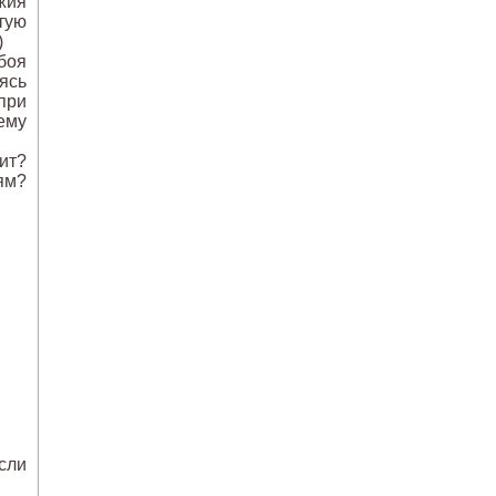
жия
тую
)
боя
ясь
при
 ему
ит?
ям?
если