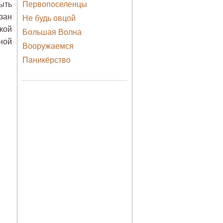
ыть
Первопоселенцы
зан
Не будь овцой
кой
Большая Волна
ной
Вооружаемся
Паникёрство