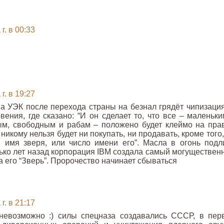
г. в 00:33
г. в 19:27
а УЭК после перехода страны на безнал грядёт чипизация
вения, где сказано: “И он сделает то, что все – маленьки
ым, свободным и рабам – положено будет клеймо на пра
о никому нельзя будет ни покупать, ни продавать, кроме того,
и имя зверя, или число имени его”. Масла в огонь подл
ько лет назад корпорация IBM создала самый могуществен
а его “Зверь”. Пророчество начинает сбываться
г. в 21:17
 невозможно :) силы спецназа создавались СССР, в пер