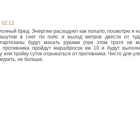
в 02:12
полный бред. Энергию расходуют как попало, посмотрю я на
ашутом в снег по пояс и выход метров двести от туд
партизаны будут махать руками (при этом тратя не м
в противника пройдут маршбросок км 10 и будут выполн
у или тройку суток отрываться от противника. Чисто для у
курить, не больше.