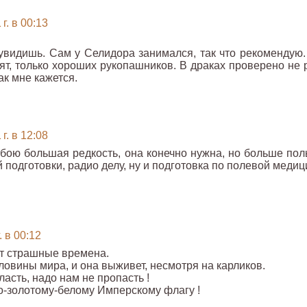
г. в 00:13
 увидишь. Сам у Селидора занимался, так что рекомендую.
ят, только хороших рукопашников. В драках проверено не р
ак мне кажется.
г. в 12:08
бою большая редкость, она конечно нужна, но больше пол
й подготовки, радио делу, ну и подготовка по полевой меди
. в 00:12
ут страшные времена.
ловины мира, и она выживет, несмотря на карликов.
ласть, надо нам не пропасть !
о-золотому-белому Имперскому флагу !