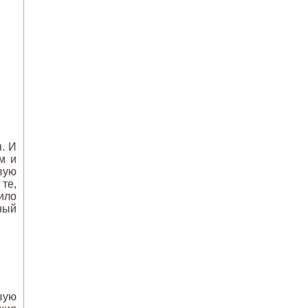
. И
м и
вую
 те,
ило
ный
вую