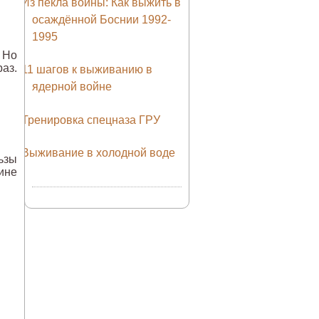
Из пекла войны: Как выжить в
осаждённой Боснии 1992-
1995
 Но
аз.
11 шагов к выживанию в
ядерной войне
Тренировка спецназа ГРУ
Выживание в холодной воде
ьзы
цине