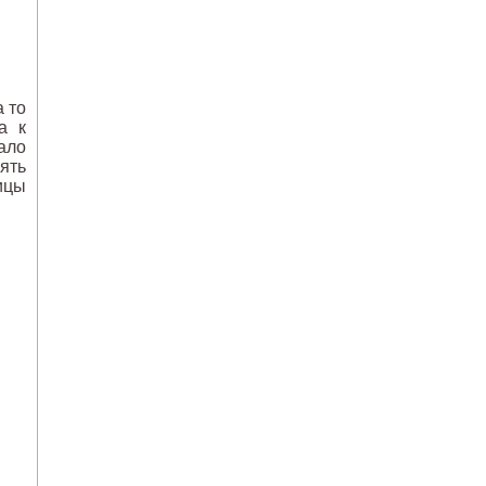
 то
а к
ало
ять
лицы