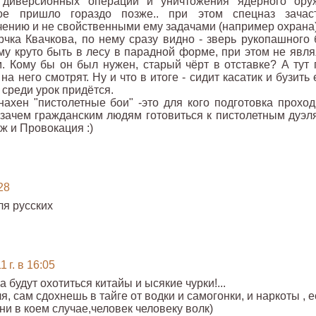
 диверсионных операций и уничтожения ядерного ору
ное пришло гораздо позже.. при этом спецназ зачас
чению и не свойственными ему задачами (например охрана
чка Квачкова, по нему сразу видно - зверь рукопашного 
му круто быть в лесу в парадной форме, при этом не явля
 Кому бы он был нужен, старый чёрт в отставке? А тут 
на него смотрят. Ну и что в итоге - сидит касатик и бузить
 среди урок придётся.
ахен "пистолетные бои" -это для кого подготовка проход
зачем гражданским людям готовиться к пистолетным дуэл
ж и Провокация :)
28
для русских
 г. в 16:05
а будут охотиться китайы и ысякие чурки!...
бля, сам сдохнешь в тайге от водки и самогонки, и наркоты , 
 ни в коем случае,человек человеку волк)