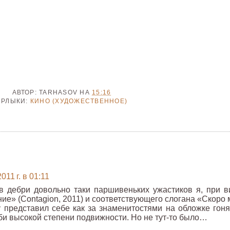
АВТОР:
TARHASOV
НА
15:16
ЯРЛЫКИ:
КИНО (ХУДОЖЕСТВЕННОЕ)
011 г. в 01:11
 дебри довольно таки паршивеньких ужастиков я, при в
е» (Contagion, 2011) и соответствующего слогана «Скоро 
 представил себе как за знаменитостями на обложке гоня
и высокой степени подвижности. Но не тут-то было…