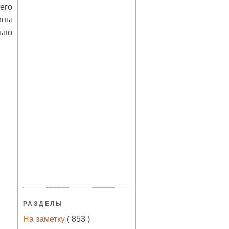
его
ины
ьно
РАЗДЕЛЫ
На заметку
( 853 )