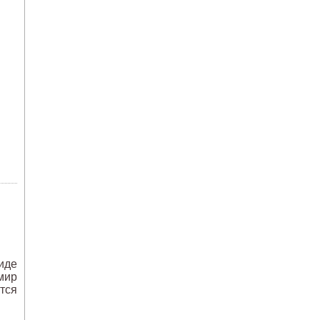
иде
мир
тся