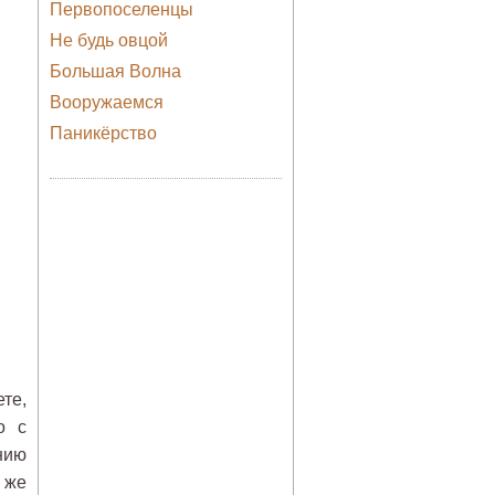
Первопоселенцы
Не будь овцой
Большая Волна
Вооружаемся
Паникёрство
те,
о с
нию
 же