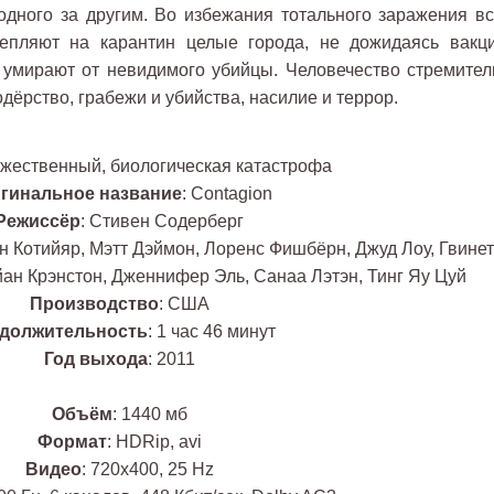
дного за другим. Во избежания тотального заражения вс
епляют на карантин целые города, не дожидаясь вакц
 умирают от невидимого убийцы. Человечество стремител
одёрство, грабежи и убийства, насилие и террор.
ожественный, биологическая катастрофа
гинальное название
: Contagion
Режиссёр
: Стивен Содерберг
н Котийяр, Мэтт Дэймон, Лоренс Фишбёрн, Джуд Лоу, Гвинет
айан Крэнстон, Дженнифер Эль, Санаа Лэтэн, Тинг Яу Цуй
Производство
: США
должительность
: 1 час 46 минут
Год выхода
: 2011
Объём
: 1440 мб
Формат
: HDRip, avi
Видео
: 720х400, 25 Hz