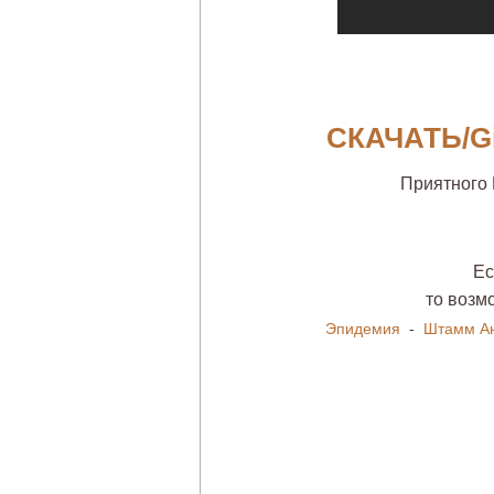
СКАЧАТЬ/G
Приятного
Ес
то возм
Эпидемия
-
Штамм А