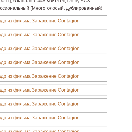
00 Гц, 6 каналов, 448 Кбит/сек, Dolby AC3
ссиональный (Многоголосый, дублированный)