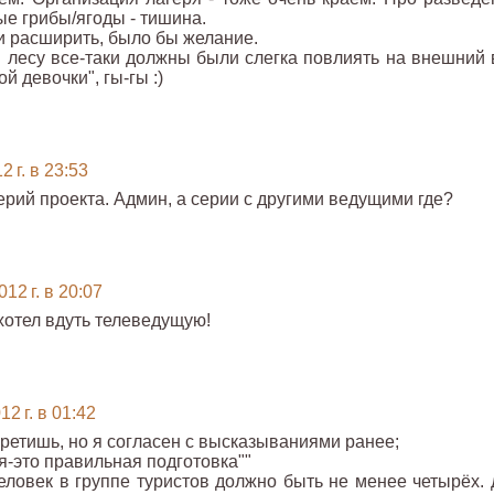
ые грибы/ягоды - тишина.
и расширить, было бы желание.
 в лесу все-таки должны были слегка повлиять на внешний 
й девочки", гы-гы :)
 г. в 23:53
ерий проекта. Админ, а серии с другими ведущими где?
12 г. в 20:07
хотел вдуть телеведущую!
2 г. в 01:42
претишь, но я согласен с высказываниями ранее;
я-это правильная подготовка""
еловек в группе туристов должно быть не менее четырёх. 