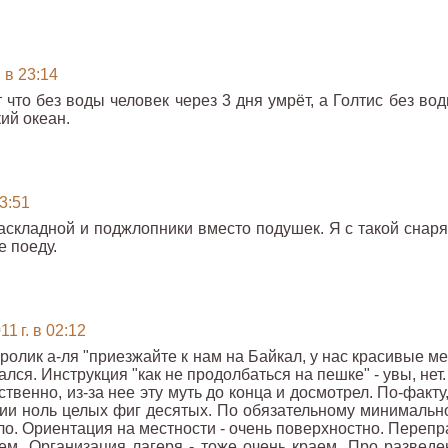
 в 23:14
что без воды человек через 3 дня умрёт, а Голтис без вод
ий океан.
23:51
аскладной и поджлопники вместо подушек. Я с такой снаря
е поеду.
1 г. в 02:12
олик а-ля "приезжайте к нам на Байкал, у нас красивые ме
дался. Инструкция "как не продолбаться на пешке" - увы, нет.
ственно, из-за нее эту муть до конца и досмотрел. По-факту
ии ноль целых фиг десятых. По обязательному минимальн
ло. Ориентация на местности - очень поверхностно. Перепр
чем. Организация лагеря - тоже очень краем. Про разведе