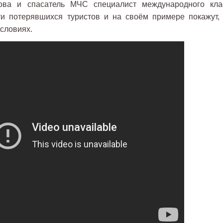
ова и спасатель МЧС специалист международного кла
и потерявшихся туристов и на своём примере покажут, 
условиях.