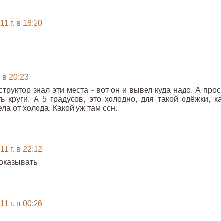
1 г. в 18:20
 в 20:23
нструктор знал эти места - вот он и вывел куда надо. А про
ь круги. А 5 градусов, это холодно, для такой одёжки, ка
ла от холода. Какой уж там сон.
1 г. в 22:12
показывать
1 г. в 00:26