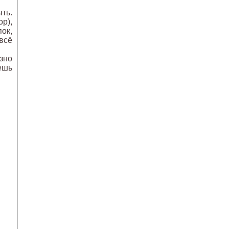
ть.
р),
ок,
всё
зно
ешь