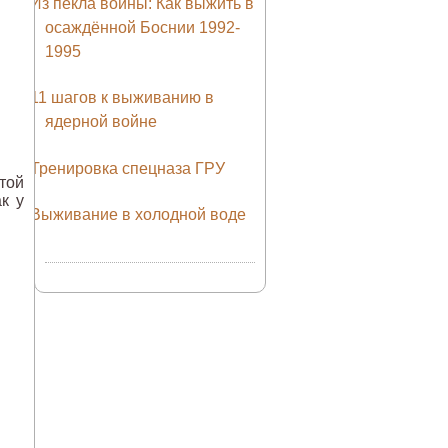
Из пекла войны: Как выжить в
осаждённой Боснии 1992-
1995
11 шагов к выживанию в
ядерной войне
Тренировка спецназа ГРУ
стой
к у
Выживание в холодной воде