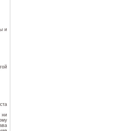
ы и
гой
ста
, ни
ому
ава
ние