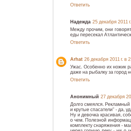
Ответить
Надежда
25 декабря 2011 г.
Между прочим, они говорят 
еды пересекал Атлантическ
Ответить
Arhat
26 декабря 2011 г. в 
Ужас. Особенно их ножик р
даже на рыбалку за город н
Ответить
Анонимный
27 декабря 201
Долго смеялся. Рекламный р
и крутые спасатели" - да, у
Ну и девочка красивая, соб
о чем. Полезной информац
комплекту снаряжения - ма
через горную реку - ни о 