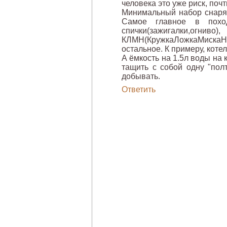
человека это уже риск, почт
Минимальный набор снаряж
Самое главное в походе
спички(зажигалки,огниво
КЛМН(КружкаЛожкаМиска
остальное. К примеру, котел
А ёмкость на 1.5л воды на
тащить с собой одну "пол
добывать.
Ответить