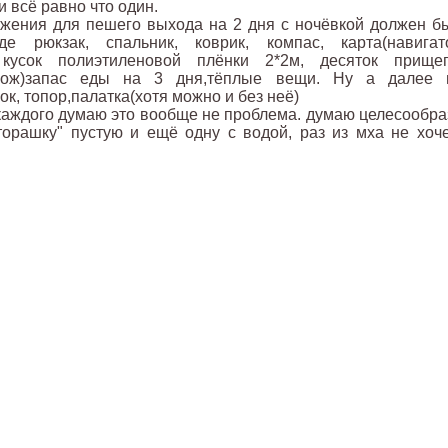
и всё равно что один.
ения для пешего выхода на 2 дня с ночёвкой должен бы
 рюкзак, спальник, коврик, компас, карта(навигато
), кусок полиэтиленовой плёнки 2*2м, десяток прищеп
Нож)запас еды на 3 дня,тёплые вещи. Ну а далее 
ок, топор,палатка(хотя можно и без неё)
 каждого думаю это вообще не проблема. думаю целесообра
торашку" пустую и ещё одну с водой, раз из мха не хоч