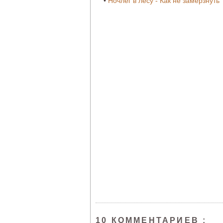
•
Ночлег в лесу - Как не замёрзнуть
10 КОММЕНТАРИЕВ :