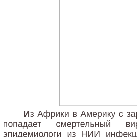
И
з Африки в Америку с з
попадает смертельный вир
эпидемиологи из НИИ инфекц