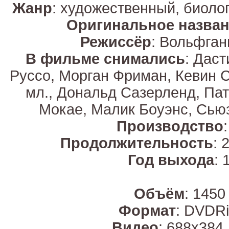
Жанр
: художественный, биоло
Оригинальное назва
Режиссёр
: Вольфган
В фильме снимались
: Дас
Руссо, Морган Фриман, Кевин С
мл., Дональд Сазерленд, Пат
Мокае, Малик Боуэнс, Сь
Производство
Продолжительность
: 
Год выхода
: 
Объём
: 1450
Формат
: DVDRi
Видео
: 688х384,