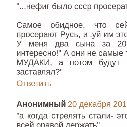
"...нефиг было ссср просерат
Самое обидное, что сей
просерают Русь, и .уй им эт
У меня два сына за 20
интересно!" А они не самые 
МУДАКИ, а потом будут г
заставлял?"
Ответить
Анонимный
20 декабря 2011
"а когда стрелять стали- э
всей оравой держать"