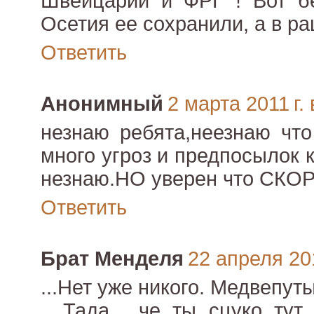
Швейцарии и ФРГ ! Вот б
Осетия ее сохранили, а в раш
Ответить
Анонимный
2 марта 2011 г. 
незнаю ребята,неезнаю что
много угроз и предпосылок 
незнаю.НО уверен что СКО
Ответить
Брат Менделя
22 апреля 201
...Нет уже никого. Медвепут
....Тада , че ты сцуко ту