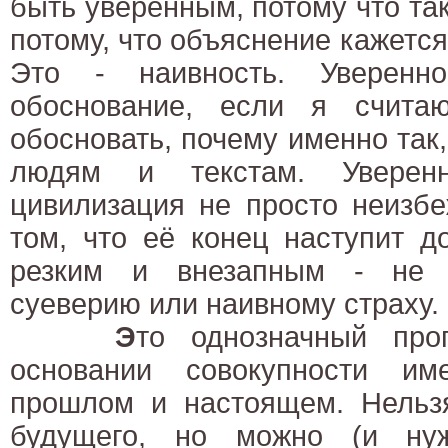
быть уверенным, потому что так
потому, что объяснение кажетс
Это - наивность. Уверенн
обоснование, если я счита
обосновать, почему именно так,
людям и текстам. Уверен
цивилизация не просто неизбе
том, что её конец наступит д
резким и внезапным - не с
суеверию или наивному страху.
Э
то однозначный про
основании совокупности и
прошлом и настоящем. Нельзя
будущего, но можно (и нуж