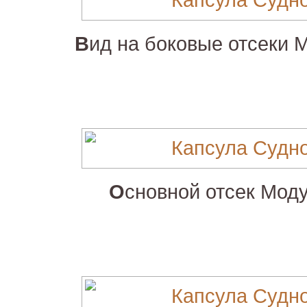
В
ид на боковые отсеки 
О
сновной отсек Моду