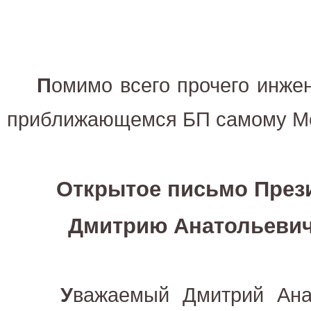
П
омимо всего прочего инже
приближающемся БП самому Мед
Открытое письмо През
Дмитрию Анатольевич
У
важаемый Дмитрий Анат