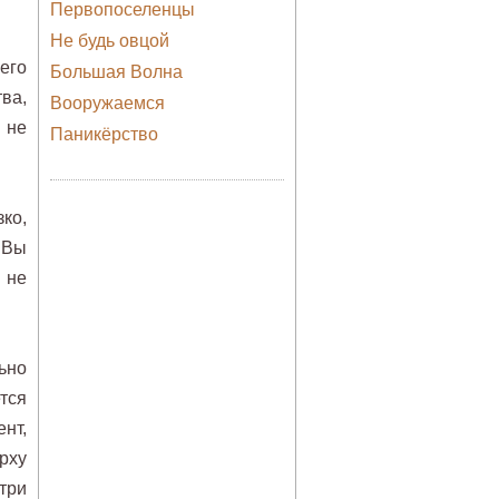
Первопоселенцы
Не будь овцой
его
Большая Волна
ва,
Вооружаемся
 не
Паникёрство
ко,
 Вы
 не
ьно
тся
нт,
рху
три