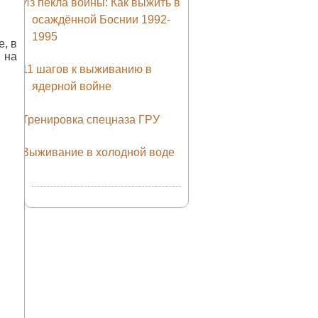
Из пекла войны: Как выжить в
осаждённой Боснии 1992-
1995
, в
 на
11 шагов к выживанию в
ядерной войне
Тренировка спецназа ГРУ
Выживание в холодной воде