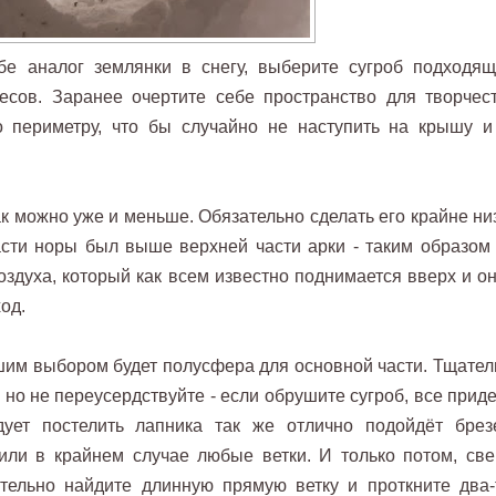
бе аналог землянки в снегу, выберите сугроб подходящ
есов. Заранее очертите себе пространство для творчест
о периметру, что бы случайно не наступить на крышу и
к можно уже и меньше. Обязательно сделать его крайне низ
асти норы был выше верхней части арки - таким образом
оздуха, который как всем известно поднимается вверх и он
ход.
шим выбором будет полусфера для основной части. Тщател
но не переусердствуйте - если обрушите сугроб, все приде
ует постелить лапника так же отлично подойдёт брезе
ли в крайнем случае любые ветки. И только потом, све
тельно найдите длинную прямую ветку и проткните два-