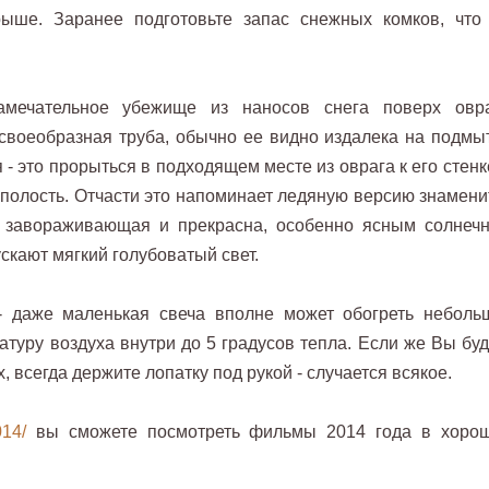
рыше. Заранее подготовьте запас снежных комков, что
мечательное убежище из наносов снега поверх овра
своеобразная труба, обычно ее видно издалека на подмы
 - это прорыться в подходящем месте из оврага к его стенк
полость. Отчасти это напоминает ледяную версию знамени
е завораживающая и прекрасна, особенно ясным солнеч
ускают мягкий голубоватый свет.
- даже маленькая свеча вполне может обогреть неболь
туру воздуха внутри до 5 градусов тепла. Если же Вы буд
 всегда держите лопатку под рукой - случается всякое.
014/
вы сможете посмотреть фильмы 2014 года в хоро