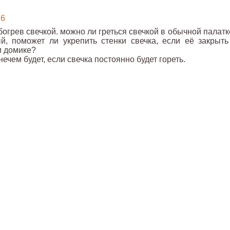
26
грев свечкой. можно ли греться свечкой в обычной палатке
й, поможет ли укрепить стенки свечка, если её закрыть
м домике?
нечем будет, если свечка постоянно будет гореть.