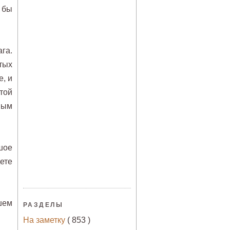
 бы
га.
тых
е, и
той
ным
шое
ете
шем
РАЗДЕЛЫ
На заметку
( 853 )