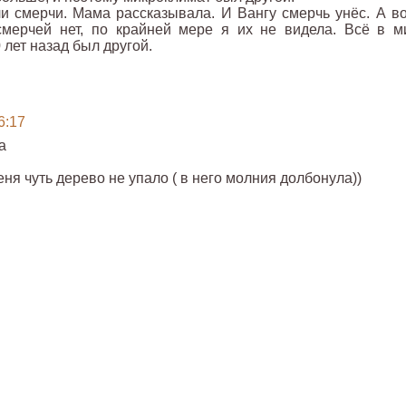
и смерчи. Мама рассказывала. И Вангу смерчь унёс. А во
смерчей нет, по крайней мере я их не видела. Всё в м
 лет назад был другой.
6:17
а
ня чуть дерево не упало ( в него молния долбонула))