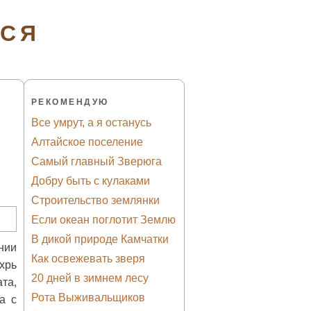
ТСЯ
РЕКОМЕНДУЮ
Все умрут, а я останусь
Алтайское поселение
Самый главный Зверюга
Добру быть с кулаками
Строительство землянки
Если океан поглотит Землю
В дикой природе Камчатки
нии
Как освежевать зверя
хрь
20 дней в зимнем лесу
та,
Рота Выживальщиков
а с