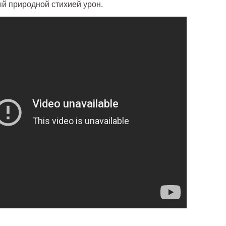
й природной стихией урон.