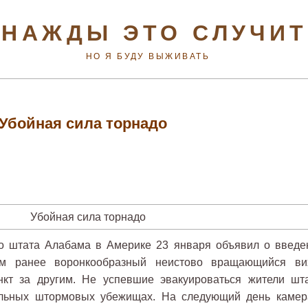
НАЖДЫ ЭТО СЛУЧИ
НО Я БУДУ ВЫЖИВАТЬ
Убойная сила торнадо
го штата Алабама в Америке 23 января объявил о введе
ём ранее воронкообразный неистово вращающийся ви
кт за другим. Не успевшие эвакуироваться жители шта
альных штормовых убежищах. На следующий день камер