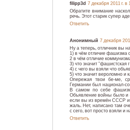
filipp3d
7 декабря 2011 г. в 
Обратите внимание насколь
речь. Этот старик супер ад
Ответить
Анонимный
7 декабря 2011
Ну а теперь, отличник вы н
1) в чём отличие фашизма 
2 в чём отличие коммунизм
3) что значит "фашистская 
4) с чего вы взяли что объ
5) что значит вероломно и 
Опережая твои бе-ме, ср
Германии был национал-соц
В самом по себе фашизме
Объявление войны было и 
если вы из времён СССР и у
жаль. Нет, написано там оч
с сего, вот просто взяли и 
Ответить