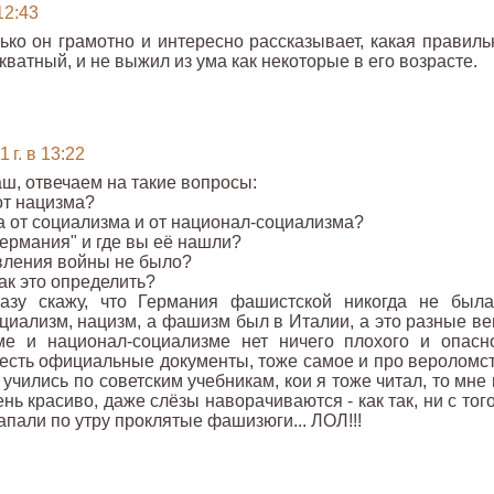
12:43
ко он грамотно и интересно рассказывает, какая правиль
екватный, и не выжил из ума как некоторые в его возрасте.
 г. в 13:22
аш, отвечаем на такие вопросы:
от нацизма?
а от социализма и от национал-социализма?
германия" и где вы её нашли?
явления войны не было?
как это определить?
азу скажу, что Германия фашистской никогда не была
иализм, нацизм, а фашизм был в Италии, а это разные ве
 и национал-социализме нет ничего плохого и опасно
есть официальные документы, тоже самое и про вероломст
чились по советским учебникам, кои я тоже читал, то мне 
ень красиво, даже слёзы наворачиваются - как так, ни с тог
напали по утру проклятые фашизюги... ЛОЛ!!!