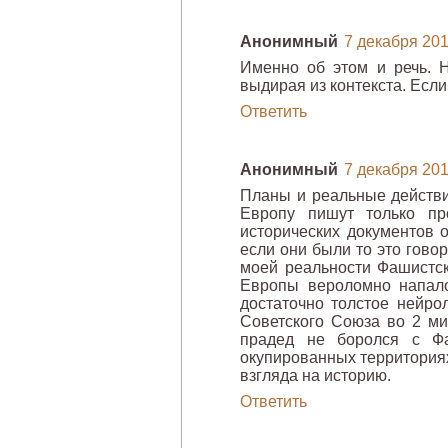
Анонимный
7 декабря 2011
Именно об этом и речь. 
выдирая из контекста. Есл
Ответить
Анонимный
7 декабря 2011
Планы и реальные действи
Европу пишут только пр
исторических документов 
если они были то это говор
моей реальности Фашистс
Европы вероломно напал
достаточно толстое нейро
Советского Союза во 2 ми
прадед не боролся с Ф
окупированных территориях
взгляда на историю.
Ответить