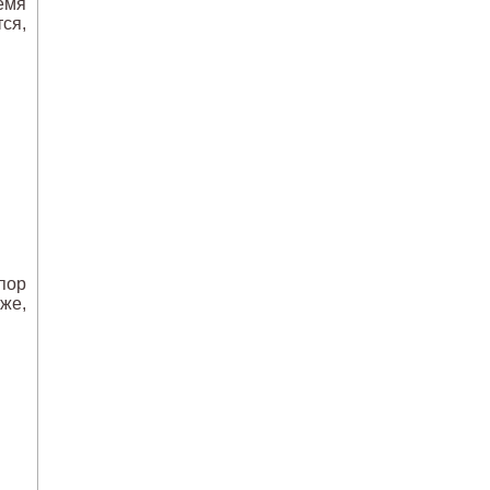
емя
ся,
пор
же,