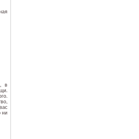
ная
, в
щи.
го.
во,
вас
о ни