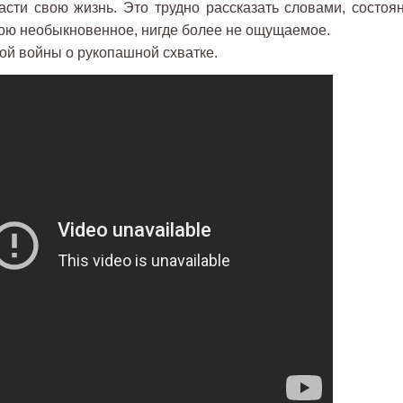
асти свою жизнь. Это трудно рассказать словами, состоян
бою необыкновенное, нигде более не ощущаемое.
ой войны о рукопашной схватке.