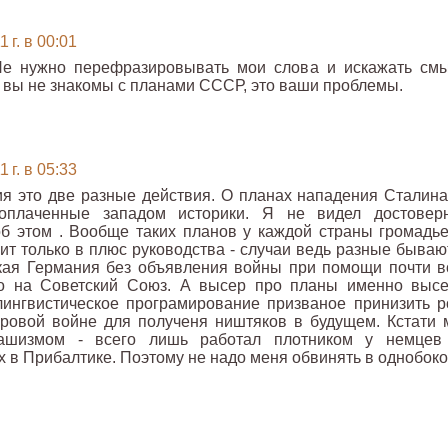
 г. в 00:01
Не нужно перефразировывать мои слова и искажать смы
и вы не знакомы с планами СССР, это ваши проблемы.
 г. в 05:33
я это две разные действия. О планах нападения Сталина
оплаченные западом историки. Я не видел достовер
об этом . Вообще таких планов у каждой страны громадье
ит только в плюс руководства - случаи ведь разные бывают
кая Германия без объявления войны при помощи почти в
о на Советский Союз. А высер про планы именно высе
лингвистическое програмирование призваное принизить р
ровой войне для полученя ништяков в будущем. Кстати 
ашизмом - всего лишь работал плотником у немцев
 в Прибалтике. Поэтому не надо меня обвинять в однобоко