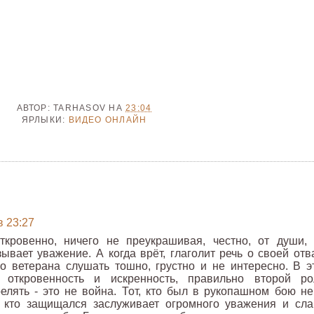
АВТОР:
TARHASOV
НА
23:04
ЯРЛЫКИ:
ВИДЕО ОНЛАЙН
в 23:27
ткровенно, ничего не преукрашивая, честно, от души, 
ывает уважение. А когда врёт, глаголит речь о своей отва
го ветерана слушать тошно, грустно и не интересно. В э
я откровенность и искренность, правильно второй ро
елять - это не война. Тот, кто был в рукопашном бою не
, кто защищался заслуживает огромного уважения и сла