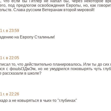
, что если бы Гитлер не напал бы, через некоторое вр
го, под предлогом освобождения Европы, но, как говорит
тельств. Слава русским Ветеранам второй мировой!
 г. в 23:59
падению на Европу Сталиным!
 г. в 22:05
исал то, что действительно планировалось. Или ты до сих 
лся с фошЫЗДмЭм, но не умудрился поковырять чуть глуб
е рассказали в школе?
 г. в 22:26
надо а не ковыряться в чьих-то "глубинах"