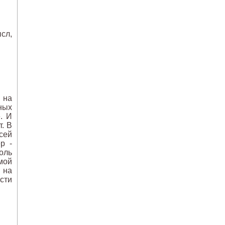
сл,
 на
ных
. И
. В
сей
р -
оль
мой
 на
сти