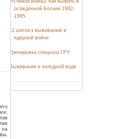
Из пекла войны: Как выжить в
осаждённой Боснии 1992-
1995
11 шагов к выживанию в
ядерной войне
Тренировка спецназа ГРУ
Выживание в холодной воде
его
ге,
том
лик
 на
вы.