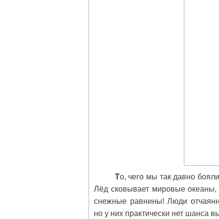
Т
о, чего мы так давно боял
Лёд сковывает мировые океаны,
снежные равнины! Люди отчаянн
но у них практически нет шанса 