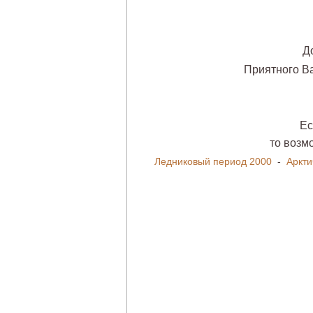
Д
Приятного В
Ес
то возм
Ледниковый период 2000
-
Аркти