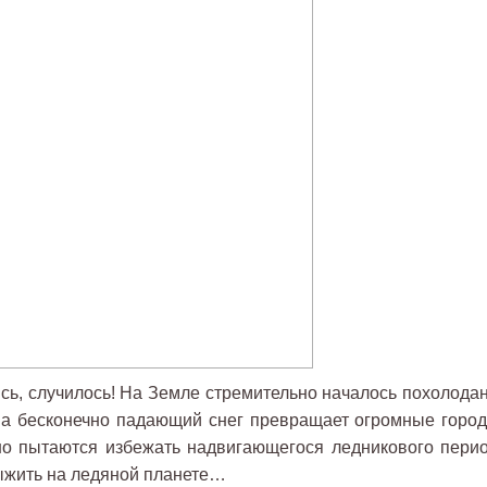
ись, случилось! На Земле стремительно началось похолодан
 а бесконечно падающий снег превращает огромные город
о пытаются избежать надвигающегося ледникового перио
выжить на ледяной планете…