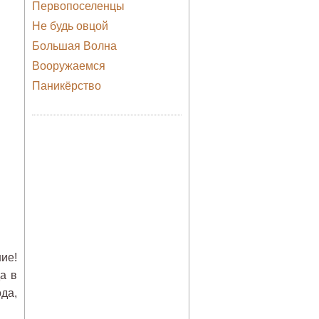
Первопоселенцы
Не будь овцой
Большая Волна
Вооружаемся
Паникёрство
ие!
а в
да,