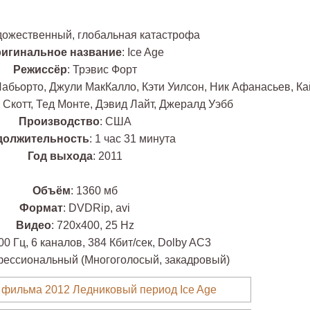
удожественный, глобальная катастрофа
игинальное название
: Ice Age
Режиссёр
: Трэвис Форт
Лабьорто, Джули МакКалло, Кэти Уилсон, Ник Афанасьев, Ка
Скотт, Тед Монте, Дэвид Лайт, Джералд Уэбб
Производство
: США
должительность
: 1 час 31 минута
Год выхода
: 2011
Объём
: 1360 мб
Формат
: DVDRip, avi
Видео
: 720х400, 25 Hz
00 Гц, 6 каналов, 384 Кбит/сек, Dolby AC3
фессиональный (Многоголосый, закадровый)