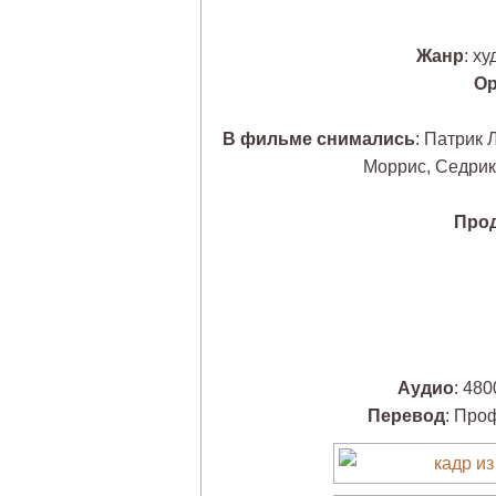
Жанр
: х
Ор
В фильме снимались
: Патрик 
Моррис, Седрик 
Про
Аудио
: 480
Перевод
: Про