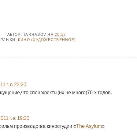
АВТОР:
TARHASOV
НА
20:17
ЯРЛЫКИ:
КИНО (ХУДОЖЕСТВЕННОЕ)
1 г. в 23:20
щущение,что спецэфекты(их не много)70-х годов.
011 г. в 19:20
 фильм производства киностудии «
The Asylum
»