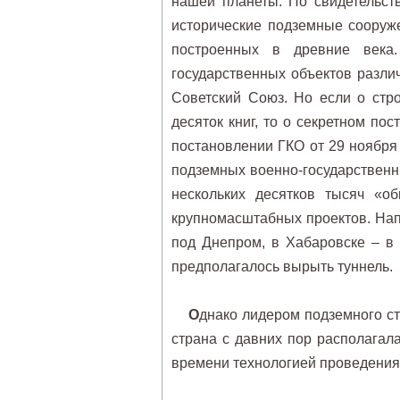
нашей планеты. По свидетельств
исторические подземные сооруж
построенных в древние века
государственных объектов разли
Советский Союз. Но если о стро
десяток книг, то о секретном пос
постановлении ГКО от 29 ноября
подземных военно-государственны
нескольких десятков тысяч «о
крупномасштабных проектов. Нап
под Днепром, в Хабаровске – в
предполагалось вырыть туннель.
О
днако лидером подземного с
страна с давних пор располага
времени технологией проведения