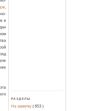
но-
дов
,
но-
м и
дин
тном
тва
рой
ряд
еле
кже
эта
ого
РАЗДЕЛЫ
На заметку
( 853 )