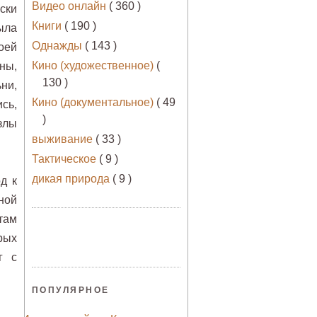
Видео онлайн
( 360 )
ски
Книги
( 190 )
ыла
Однажды
( 143 )
оей
Кино (художественное)
(
ны,
130 )
ни,
Кино (документальное)
( 49
сь,
)
злы
выживание
( 33 )
Тактическое
( 9 )
дикая природа
( 9 )
д к
ной
там
рых
г с
ПОПУЛЯРНОЕ