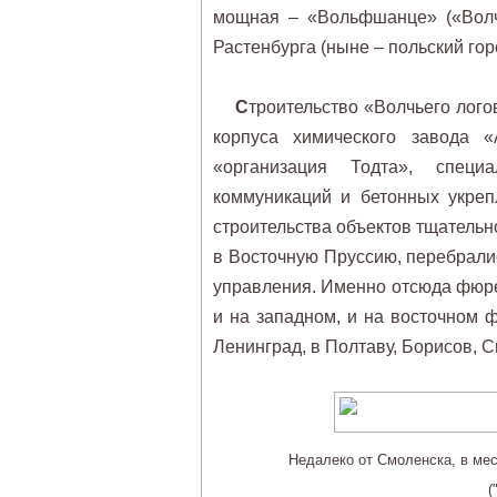
мощная – «Вольфшанце» («Волчь
Растенбурга (ныне – польский гор
С
троительство «Волчьего лого
корпуса химического завода 
«организация Тодта», специ
коммуникаций и бетонных укреп
строительства объектов тщатель
в Восточную Пруссию, перебрали
управления. Именно отсюда фюре
и на западном, и на восточном 
Ленинград, в Полтаву, Борисов, С
Недалеко от Смоленска, в мест
(