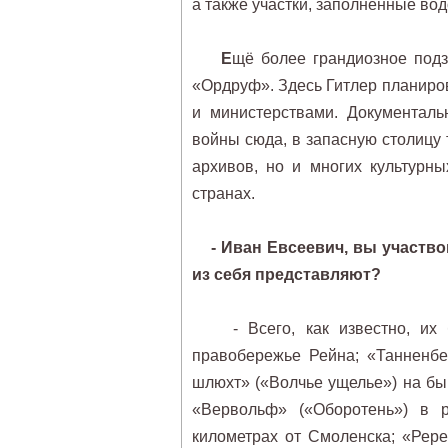
а также участки, заполненные во
Е
щё более грандиозное подз
«Ордруф». Здесь Гитлер планиро
и министерствами. Документаль
войны сюда, в запасную столицу 
архивов, но и многих культурн
странах.
- Иван Евсеевич, вы участв
из себя представляют?
- Всего, как известно, их бы
правобережье Рейна; «Танненбе
шлюхт» («Волчье ущелье») на бы
«Вервольф» («Оборотень») в 
километрах от Смоленска; «Рере