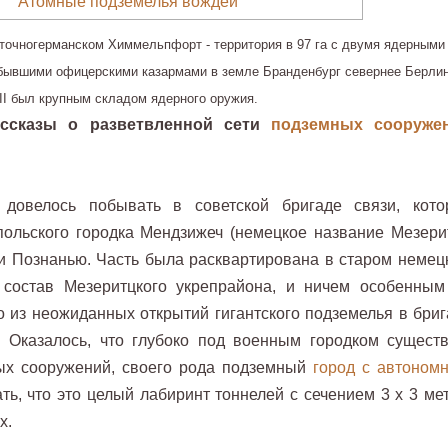
осточногерманском Химмельпфорт - территория в 97 га с двумя ядерными
 бывшими офицерскими казармами в земле Бранденбург севернее Берлин
II был крупным складом ядерного оружия.
ассказы о разветвленной сети
подземных сооруже
овелось побывать в советской бригаде связи, кото
ольского городка Мендзижеч (немецкое название Мезерит
и Познанью. Часть была расквартирована в старом немец
 состав Мезеритцкого укрепрайона, и ничем особенным
о из неожиданных открытий гигантского подземелья в бриг
. Оказалось, что глубоко под военным городком существ
ых сооружений, своего рода подземный
город с автоном
ть, что это целый лабиринт тоннелей с сечением 3 x 3 мет
х.