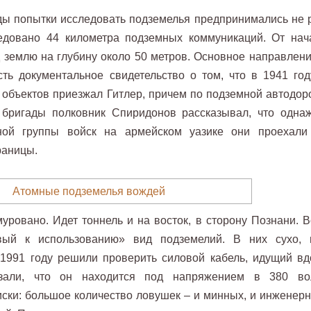
ды попытки исследовать подземелья предпринимались не р
едовано 44 километра подземных коммуникаций. От нач
д землю на глубину около 50 метров. Основное направлени
сть документальное свидетельство о том, что в 1941 год
 объектов приезжал Гитлер, причем по подземной автодоро
 бригады полковник Спиридонов рассказывал, что одна
ой группы войск на армейском уазике они проехали
раницы.
уровано. Идет тоннель и на восток, в сторону Познани. В
вый к использованию» вид подземелий. В них сухо, 
 1991 году решили проверить силовой кабель, идущий вд
зали, что он находится под напряжением в 380 вол
иски: большое количество ловушек – и минных, и инженерн