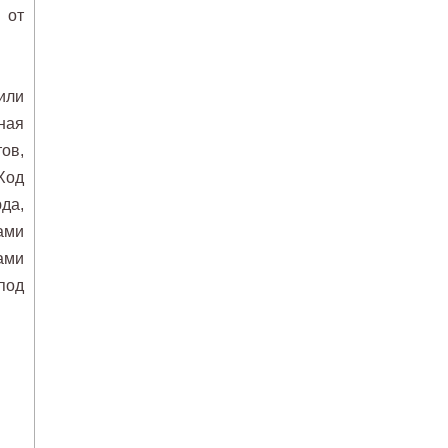
 от
или
ная
ов,
Ход
да,
ами
ами
под