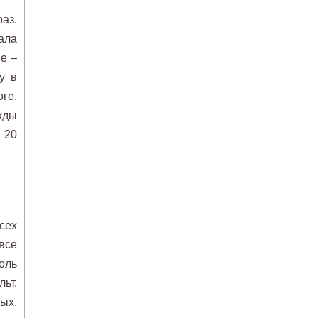
аз.
ала
е –
у в
ге.
жды
 20
сех
все
оль
ьт.
ых,