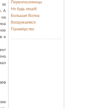
Первопоселенцы
 за
Не будь овцой
. А
Большая Волна
 на
Вооружаемся
ина
Паникёрство
ное
в и
ент
ена
мал
ого
рии