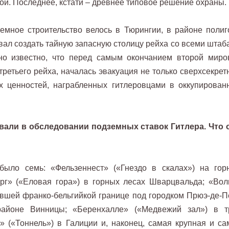
дой. Последнее, кстати – древнее типовое решение охраны.
емное строительство велось в Тюрингии, в районе полиг
вал создать тайную запасную столицу рейха со всеми штаб
но известно, что перед самым окончанием второй миро
третьего рейха, началась эвакуация не только сверхсекрет
ых ценностей, награбленных гитлеровцами в оккупирован
овали в обследовании подземных ставок Гитлера. Что 
ло семь: «Фельзеннест» («Гнездо в скалах») на гор
рг» («Еловая гора») в горных лесах Шварцвальда; «Вол
вшей франко-бельгийкой границе под городком Прюэ-де-П
районе Винницы; «Беренхалле» («Медвежий зал») в т
» («Тоннель») в Галиции и, наконец, самая крупная и са