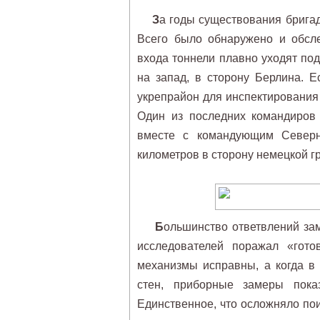
З
а годы существования брига
Всего было обнаружено и обсл
входа тоннели плавно уходят по
на запад, в сторону Берлина. Е
укрепрайон для инспектирования
Один из последних командиров
вместе с командующим Северн
километров в сторону немецкой г
Б
ольшинство ответвлений зам
исследователей поражал «гото
механизмы исправны, а когда в
стен, приборные замеры пока
Единственное, что осложняло по