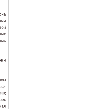
она
ами
вой
ных
ных
они
ном
ьф-
еш;
рех
мая