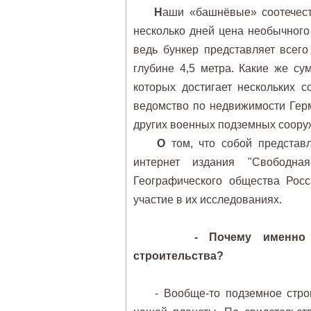
Н
аши «башнёвые» соотечест
несколько дней цена необычного
ведь бункер представляет всег
глубине 4,5 метра. Какие же су
которых достигает нескольких 
ведомство по недвижимости Герм
других военных подземных соору
О
том, что собой представ
интернет издания "Свободная
Географического общества Рос
участие в их исследованиях.
- Почему именно 
строительства?
- Вообще-то подземное строит