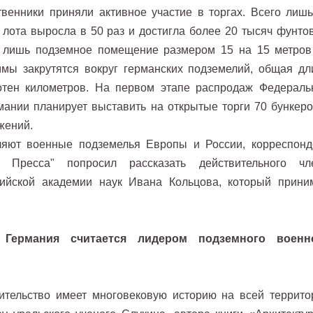
венники приняли активное участие в торгах. Всего лишь
 лота выросла в 50 раз и достигла более 20 тысяч фунтов
о лишь подземное помещение размером 15 на 15 метров
ммы закрутятся вокруг германских подземелий, общая дл
сотен километров. На первом этапе распродаж Федераль
ании планирует выставить на открытые торги 70 бункеро
жений.
ляют военные подземелья Европы и России, корреспонд
 Пресса" попросил рассказать действительного чл
сийской академии наук Ивана Кольцова, который прини
Германия считается лидером подземного военн
ельство имеет многовековую историю на всей террито