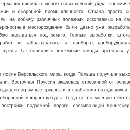
Германия лишилась многих своих колоний, ряда экономиче
рмии и оборонной промышленности. Страна просто б
илы на добычу различных полезных ископаемых на св
верхностные месторождения были давно уже разработа
бже зарываться под землю. Горные выработки, штоль
работ не забрасывались, а, наоборот, дооборудовали
 нужды. Так появились подземные заводы, арсеналы, у
то после Версальского мира, когда Польша получила выхо
ни, Восточная Пруссия оказалась отрезанной от основ
создавало огромные трудности в снабжении находящихся 
 оборонной инфраструктуры. Тогда-то, по мнению некото
 постройки подземной дороги, связывающей Кенигсбер