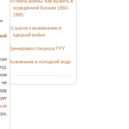
Из пекла войны: Как выжить в
осаждённой Боснии 1992-
1995
а.
11 шагов к выживанию в
ядерной войне
ний
Тренировка спецназа ГРУ
рая
Выживание в холодной воде
ц),
ком
 не
аду
ует
ным
ра,