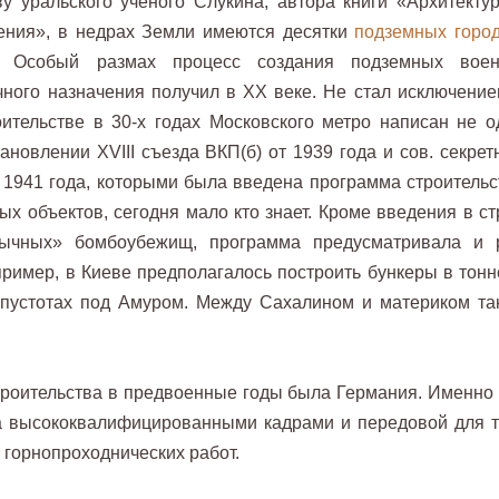
у уральского ученого Слукина, автора книги «Архитектур
ения», в недрах Земли имеются десятки
подземных горо
. Особый размах процесс создания подземных воен
чного назначения получил в XX веке. Не стал исключение
ительстве в 30-х годах Московского метро написан не о
тановлении XVIII съезда ВКП(б) от 1939 года и сов. секре
 1941 года, которыми была введена программа строительс
х объектов, сегодня мало кто знает. Кроме введения в ст
бычных» бомбоубежищ, программа предусматривала и 
ример, в Киеве предполагалось построить бункеры в тонн
 пустотах под Амуром. Между Сахалином и материком та
троительства в предвоенные годы была Германия. Именно 
ла высококвалифицированными кадрами и передовой для т
 горнопроходнических работ.