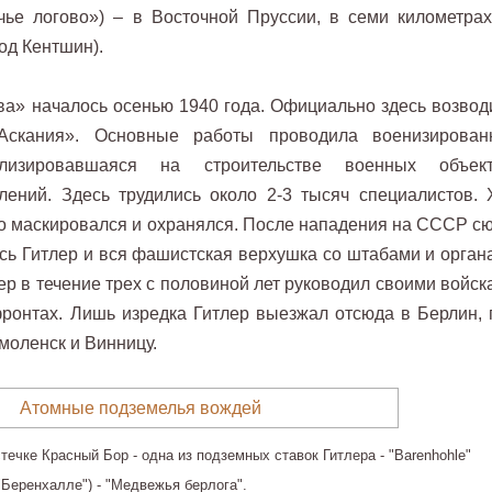
е логово») – в Восточной Пруссии, в семи километрах
од Кентшин).
ва» началось осенью 1940 года. Официально здесь возвод
«Аскания». Основные работы проводила военизирован
ализировавшаяся на строительстве военных объект
лений. Здесь трудились около 2-3 тысяч специалистов. 
но маскировался и охранялся. После нападения на СССР сю
сь Гитлер и вся фашистская верхушка со штабами и орган
р в течение трех с половиной лет руководил своими войск
фронтах. Лишь изредка Гитлер выезжал отсюда в Берлин, 
моленск и Винницу.
ечке Красный Бор - одна из подземных ставок Гитлера - "Barenhohle"
"Беренхалле") - "Медвежья берлога".