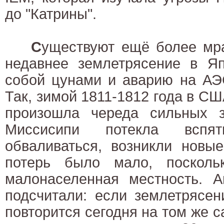
до "Катрины".
С
уществуют ещё более мр
недавнее землетрясение в Яп
собой цунами и аварию на АЭС
Так, зимой 1811-1812 года в 
произошла череда сильных з
Миссисипи потекла вспя
обваливаться, возникли новы
потерь было мало, посколь
малонаселенная местность. А
подсчитали: если землетрясен
повторится сегодня на том же с