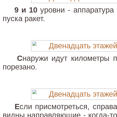
9 и 10
уровни - аппаратура
пуска ракет.
С
наружи идут километры п
порезано.
Е
сли присмотреться, справ
видны направляющие - когда-то