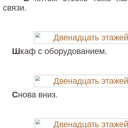
связи.
Ш
каф с оборудованием.
С
нова вниз.