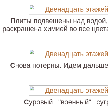
П
литы подвешены над водой,
раскрашена химией во все цвета
С
нова потерны. Идем дальше
С
уровый "военный" суг