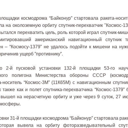
площадки космодрома “Байконур” стартовала ракета-носит
ела на околоземную орбиту спутник-перехватчик "Космос-13
опытался перехватить цель, роль которой играл спутник-ми
 имитировавший американский навигационный спутник т
ен – “Космосу-1379” не удалось подойти к мишени на нуж
причинив ущерб ”противнику”.
 2-й пусковой установки 132-й площадки 53-го науч
льного полигона Министерства обороны СССР (космод
а-носитель “Космос-3М” (11К65М) с навигационным спутни
к также как и полет спутника-перехватчика “Космос-1379” 
 вышел на нерасчетную орбиту и уже через 9 суток, 27 ию
тмосферы.
новки 31-й площадки космодрома “Байконур” стартовала рак
 которая вывела на орбиту фоторазведывательный спут