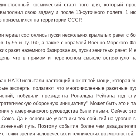
 единственный космический старт того дня, который про
выполнил свою задачу и после 13-суточного полета, 1 ию
о приземлился на территории СССР.
интервал состоялись пуски нескольких крылатых ракет с бо
в Ту-95 и Ту-160, а также с кораблей Военно-Морского Фл
их ракет наземного базирования, пуски зенитных ракет. И 
 день, что в прямом и переносном смысле встряхнуло н
ран НАТО испытали настоящий шок от той мощи, которая б
ые эксперты полагают, что многочисленные ракетные пус
чений, побудили президента Рональда Рейгана год спу
ратегическую оборонную инициативу”. Может быть это и так
ния у американского руководства были иными. Сейчас это
й Союз. Да и основные участники тех событий на уровне г
жизненный путь. Поэтому события более чем двадцатилет
с точки зрения человеческих и технических возможностей, 