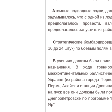
А
томные подводные лодки, дол
задумывалось, что с одной из лод
предполагалось провести, в
предполагалось запустить из райо
С
тратегические бомбардировщ
16 до 24 штук) по боевым полям 
В
учениях должны были принять
назначения. В ходе тренир
межконтинентальных баллистичес
Украине (из района города Перво
Пермь, Алейск и станции Дровяная
на пуск все они должны были по
Днепропетровске по программе “
Яр”.