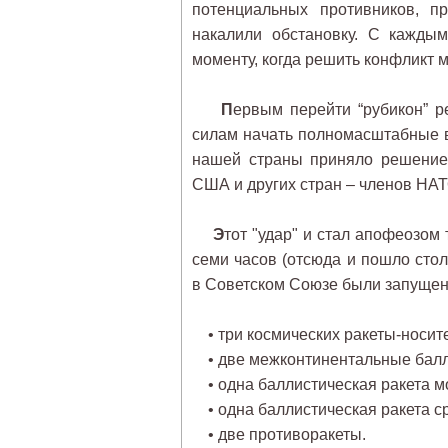
потенциальных противников, п
накалили обстановку. С кажды
моменту, когда решить конфликт 
П
ервым перейти “рубикон” 
силам начать полномасштабные в
нашей страны приняло решение
США и других стран – членов НАТ
Э
тот "удар" и стал апофеозом 
семи часов (отсюда и пошло ст
в Советском Союзе были запущен
• три космических ракеты-носит
• две межконтинентальные балли
• одна баллистическая ракета м
• одна баллистическая ракета с
• две противоракеты.