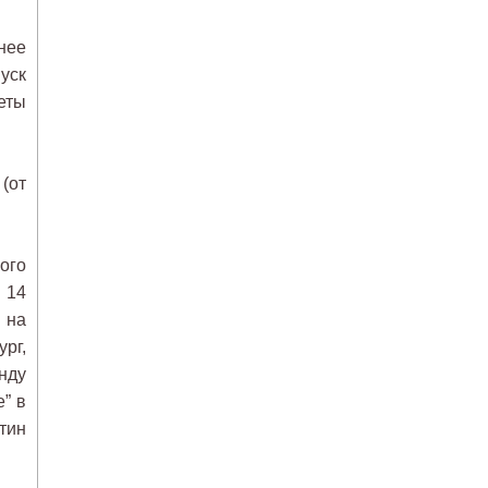
нее
уск
еты
(от
ого
 14
 на
рг,
нду
” в
тин