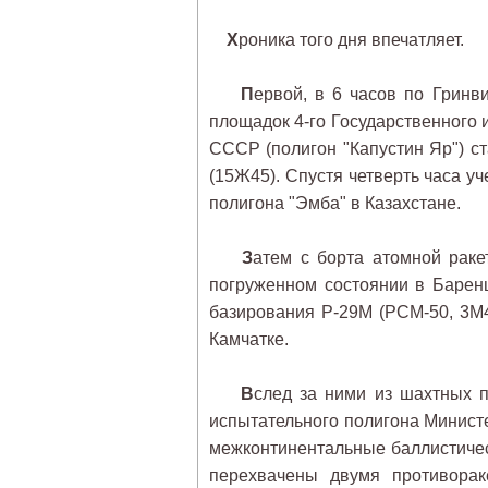
Х
роника того дня впечатляет.
П
ервой, в 6 часов по Гринв
площадок 4-го Государственного
СССР (полигон "Капустин Яр") с
(15Ж45). Спустя четверть часа у
полигона "Эмба" в Казахстане.
З
атем с борта атомной раке
погруженном состоянии в Барен
базирования Р-29М (РСМ-50, 3М4
Камчатке.
В
след за ними из шахтных п
испытательного полигона Минист
межконтинентальные баллистичес
перехвачены двумя противорак