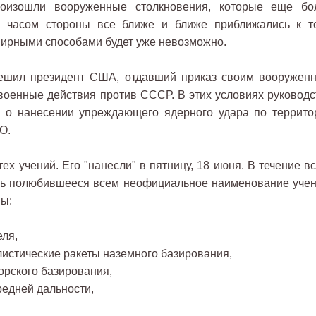
роизошли вооруженные столкновения, которые еще бо
м часом стороны все ближе и ближе приближались к т
мирными способами будет уже невозможно.
решил президент США, отдавший приказ своим вооружен
оенные действия против СССР. В этих условиях руководс
 о нанесении упреждающего ядерного удара по террито
О.
тех учений. Его "нанесли" в пятницу, 18 июня. В течение в
оль полюбившееся всем неофициальное наименование учен
ы:
еля,
стические ракеты наземного базирования,
орского базирования,
редней дальности,