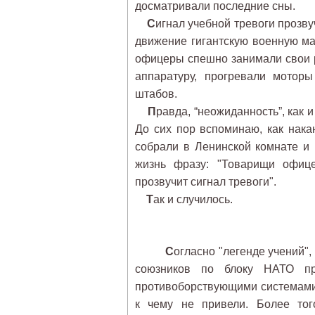
досматривали последние сны.
С
игнал учебной тревоги прозву
движение гигантскую военную 
офицеры спешно занимали свои р
аппаратуру, прогревали мотор
штабов.
П
равда, “неожиданность”, как 
До сих пор вспоминаю, как нака
собрали в Ленинской комнате и
жизнь фразу: "Товарищи офице
прозвучит сигнал тревоги".
Т
ак и случилось.
С
огласно "легенде учений"
союзников по блоку НАТО пр
противоборствующими системами
к чему не привели. Более тог