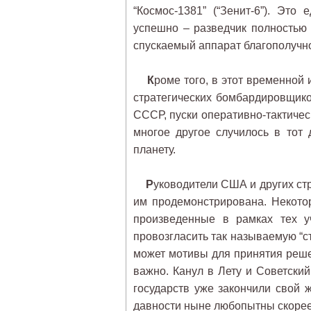
“Космос-1381” (“Зенит-6”). Это
успешно – разведчик полностью 
спускаемый аппарат благополучн
К
роме того, в этот временной 
стратегических бомбардировщико
СССР, пуски оперативно-тактическ
многое другое случилось в тот
планету.
Р
уководители США и других ст
им продемонстрирована. Некотор
произведенные в рамках тех у
провозгласить так называемую “ст
может мотивы для принятия реше
важно. Канул в Лету и Советски
государств уже закончили свой 
давности ныне любопытны скорее 