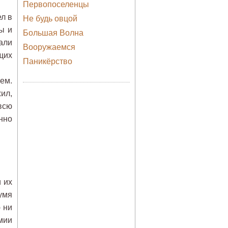
Первопоселенцы
ел в
Не будь овцой
ы и
Большая Волна
али
Вооружаемся
щих
Паникёрство
ием.
ил,
всю
нно
 их
умя
 ни
мии