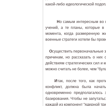
какой-либо идеологической подоп
Н
о самым интересным во в
учений, а те планы, которые в
момента, когда размеренную жи
военные стратеги хотели бы прове
О
существить первоначальные з
причинам, но рассказать о них 
действиям стратегических сил и к
можно считать не более, чем “бул
И
так, после того, как пр
конфликт, должна была начать
одновременно предполагалось з
базирования. Чтобы не запутатьс
каждой из компонент “ядерной три