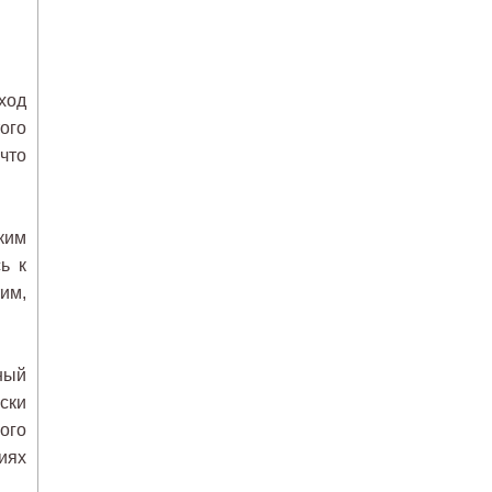
ход
ого
что
ким
ь к
тим,
ный
ски
ого
иях