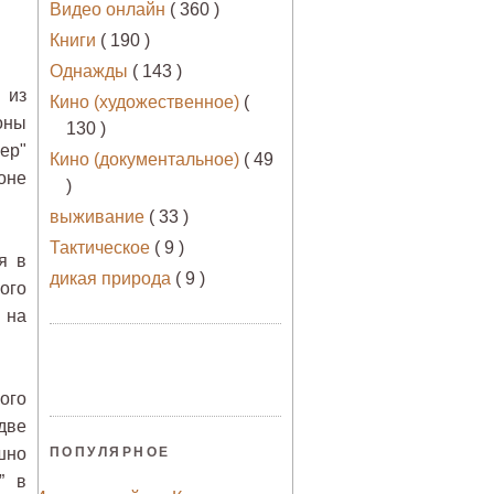
Видео онлайн
( 360 )
Книги
( 190 )
Однажды
( 143 )
 из
Кино (художественное)
(
оны
130 )
ер"
Кино (документальное)
( 49
оне
)
выживание
( 33 )
Тактическое
( 9 )
я в
дикая природа
( 9 )
ого
 на
ого
две
шно
ПОПУЛЯРНОЕ
” в