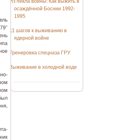
Из пекла войны: Как выжить в
осаждённой Боснии 1992-
1995
ель
79"
11 шагов к выживанию в
шень
ядерной войне
ипа
ное
Тренировка спецназа ГРУ
Выживание в холодной воде
но-
ром
ком
был
ня,
ета-
ник