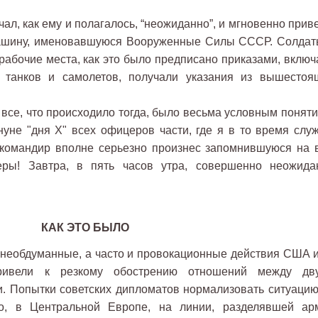
чал, как ему и полагалось, “неожиданно”, и мгновенно прив
машину, именовавшуюся Вооруженные Силы СССР. Солдат
абочие места, как это было предписано приказами, включ
ы танков и самолетов, получали указания из вышестоя
и все, что происходило тогда, было весьма условным понят
нуне "дня Х" всех офицеров части, где я в то время служ
 командир вполне серьезно произнес запомнившуюся на 
ры! Завтра, в пять часов утра, совершенно неожида
КАК ЭТО БЫЛО
, необдуманные, а часто и провокационные действия США и
ивели к резкому обострению отношений между дв
. Попытки советских дипломатов нормализовать ситуацию
о, в Центральной Европе, на линии, разделявшей ар