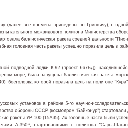
ичу (далее все времена приведены по Гринвичу), с одной
 испытательного межвидового полигона Министерства обор
тартовала баллистическая ракета средней дальности "Пион
чебная головная часть ракеты успешно поразила цель в рай
тной подводной лодки К-92 (проект 667БД), находившейс
цевом море, была запущена баллистическая ракета морск
0), боеголовка которой поразила цель на полигоне "Кура"
усковых установок в районе 5-го научно-исследовательск
ерства обороны СССР (космодром “Байконур”) стартовали 
кие ракеты УР-100 (15А35). Их головные части были успе
етами А-350Р, стартовавшими с полигона “Сары-Шаган