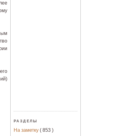
лее
ому
ным
тво
рии
сего
ий)
РАЗДЕЛЫ
На заметку
( 853 )