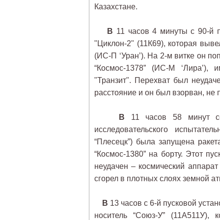
Казахстане.
В
11 часов 4 минуты с 90-й 
"Циклон-2" (11К69), которая выв
(ИС-П ‘Уран’). На 2-м витке он п
“Космос-1378” (ИС-М ‘Лира’),
"Транзит". Перехват был неудач
расстояние и он был взорван, не 
В
11 часов 58 минут со
исследовательского испытате
“Плесецк”) была запущена ракет
“Космос-1380” на борту. Этот пус
неудачен – космический аппарат
сгорел в плотных слоях земной а
В
13 часов с 6-й пусковой уста
носитель “Союз-У” (11А511У),