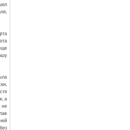
шел
ля,
рта
ота
еще
ашу
ыла
ки,
стя
, а
 не
лав
ней
без