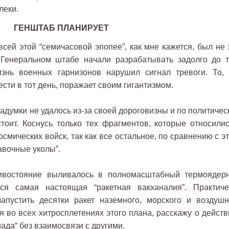
леки.
ГЕНШТАБ ПЛАНИРУЕТ
сей этой “семичасовой эпопее”, как мне кажется, был не 
 Генеральном штабе начали разрабатывать задолго до т
знь военных гарнизонов нарушил сигнал тревоги. То, 
сти в тот день, поражает своим гигантизмом.
адумки не удалось из-за своей дороговизны и по политичес
стоит. Коснусь только тех фрагментов, которые относилис
осмических войск, так как все остальное, по сравнению с э
авочные уколы”.
отивостояние выливалось в полномасштабный термоядер
ся самая настоящая “ракетная вакханалия”. Практиче
апустить десятки ракет наземного, морского и воздушн
я во всех хитросплетениях этого плана, расскажу о действ
ада“ без взаимосвязи с другими.