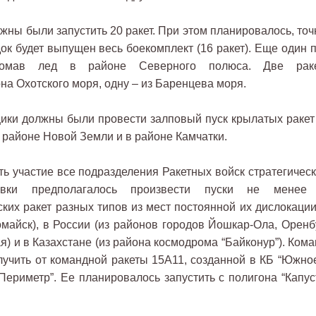
жны были запустить 20 ракет. При этом планировалось, точ
ок будет выпущен весь боекомплект (16 ракет). Еще один п
зломав лед в районе Северного полюса. Две рак
на Охотского моря, одну – из Баренцева моря.
ики должны были провести залповый пуск крылатых ракет 
в районе Новой Земли и в районе Камчатки.
 участие все подразделения Ракетных войск стратегическ
овки предполагалось произвести пуски не менее
ких ракет разных типов из мест постоянной их дислокации
майск), в России (из районов городов Йошкар-Ола, Оренбу
) и в Казахстане (из района космодрома “Байконур”). Кома
лучить от командной ракеты 15А11, созданной в КБ “Южное
Периметр”. Ее планировалось запустить с полигона “Капус