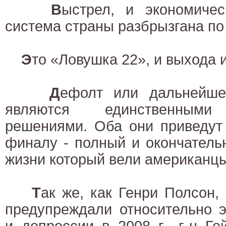
В
ыстрел, и экономичес
система страны разбрызгана по
Э
то «Ловушка 22», и выхода и
Д
ефолт или дальнейше
являются единственными
решениями. Оба они приведут
финалу - полный и окончатель
жизни который вели американцы
Т
ак же, как Генри Полсон,
предупреждали относительно э
и депрессии в 2008 г., г-н Г