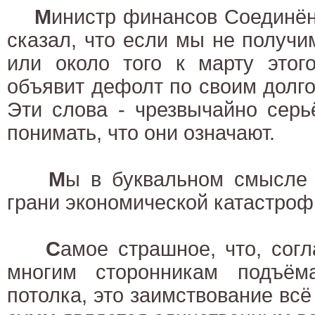
М
инистр финансов Соединё
сказал, что если мы не получ
или около того к марту этого
объявит дефолт по своим долг
Эти слова - чрезвычайно серь
понимать, что они означают.
М
ы в буквальном смысле 
грани экономической катастроф
С
амое страшное, что, согл
многим сторонникам подъём
потолка, это заимствование в