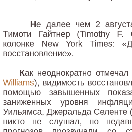
Н
е далее чем 2 август
Тимоти Гайтнер (Timothy F. 
колонке New York Times: «
восстановление».
К
ак неоднократно отмечал
Williams
), видимость восстанов
помощью завышенных показа
заниженных уровня инфляци
Уильямса, Джеральда Селенте (G
никто не слушал, но недав
прогнозов прозвучали со с