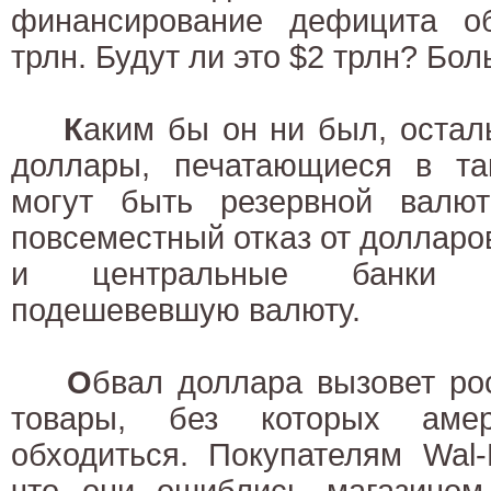
финансирование дефицита о
трлн. Будут ли это $2 трлн? Бо
К
аким бы он ни был, остал
доллары, печатающиеся в так
могут быть резервной валю
повсеместный отказ от долларов
и центральные банки з
подешевевшую валюту.
О
бвал доллара вызовет ро
товары, без которых аме
обходиться. Покупателям Wal-
что они ошиблись магазино