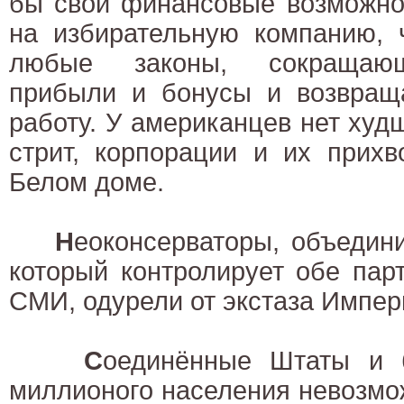
бы свои финансовые возможно
на избирательную компанию, 
любые законы, сокращающ
прибыли и бонусы и возвра
работу. У американцев нет худш
стрит, корпорации и их прихв
Белом доме.
Н
еоконсерваторы, объедин
который контролирует обе пар
СМИ, одурели от экстаза Импер
С
оединённые Штаты и б
миллионого населения невозмо