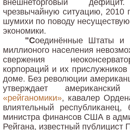
внешнеторговый дефици
чрезвычайную ситуацию, 2010 
шумихи по поводу несуществую
экономики.
"С
оединённые Штаты и б
миллионого населения невозмо
свержения неоконсервато
корпораций и их прислужников
доме. Без революции американц
утверждает американский
«рейганомики»
, кавалер Орден
влиятельный республиканец, 
министра финансов США в адм
Рейгана, известный публицист П