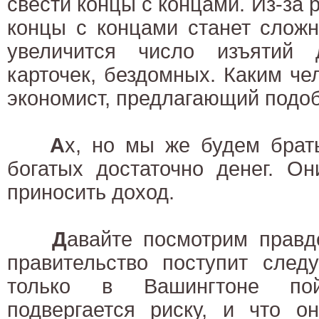
свести концы с концами. Из-за 
концы с концами станет сложн
увеличится число изъятий 
карточек, бездомных. Каким ч
экономист, предлагающий подо
А
х, но мы же будем брать
богатых достаточно денег. Он
приносить доход.
Д
авайте посмотрим правде
правительство поступит след
только в Вашингтоне по
подвергается риску, и что о