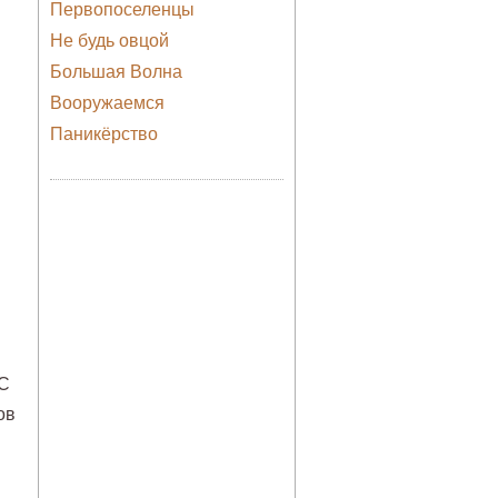
Первопоселенцы
Не будь овцой
Большая Волна
Вооружаемся
Паникёрство
 С
ов