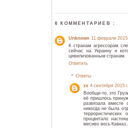
6 КОММЕНТАРИЕВ :
Unknown
11 февраля 2015 г
К странам агрессорам сле
сейчас на Украину и ко
цивилизованным странам.
Ответить
Ответы
zx
4 сентября 2015 г.
Вообще-то, это Гру
её пришлось принуж
развязала вместе 
никогда не была от
террористических 
процветало настоя
месиво весь Кавказ.