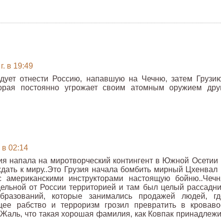
. в 19:49
дует отнести Россию, напавшую на Чечню, затем Грузию
торая постоянно угрожает своим атомным оружием дру
 в 02:14
зия напала на миротворческий контингент в Южной Осетии 
дать к миру..Это Грузия начала бомбить мирный Цхенвал 
с американскими инструкторами настоящую бойню..Чечн
дельной от России территорией и там был целый рассадни
образований, которые занимались продажей людей, гд
щее рабство и терроризм грозил превратить в кроваво
.Жаль, что такая хорошая фамилия, как Ковпак принадлежи