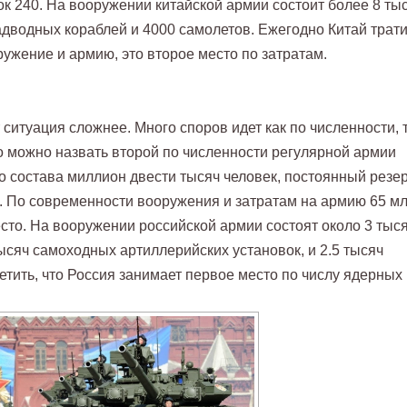
к 240. На вооружении китайской армии состоит более 8 ты
адводных кораблей и 4000 самолетов. Ежегодно Китай трати
ружение и армию, это второе место по затратам.
ситуация сложнее. Много споров идет как по численности, 
 можно назвать второй по численности регулярной армии
го состава миллион двести тысяч человек, постоянный резе
. По современности вооружения и затратам на армию 65 м
есто. На вооружении российской армии состоят около 3 тыс
ысяч самоходных артиллерийских установок, и 2.5 тысяч
етить, что Россия занимает первое место по числу ядерных