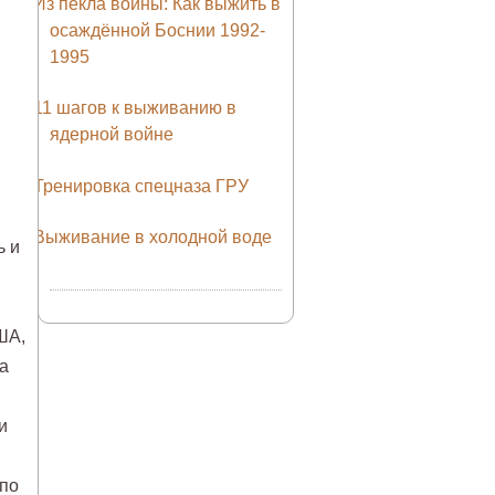
Из пекла войны: Как выжить в
осаждённой Боснии 1992-
1995
11 шагов к выживанию в
ядерной войне
Тренировка спецназа ГРУ
Выживание в холодной воде
ь и
ША,
а
и
 по