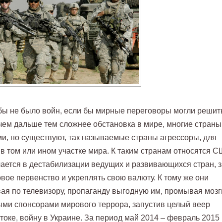
бы не было войн, если бы мирные переговоры могли решит
 чем дальше тем сложнее обстановка в мире, многие страны
и, но существуют, так называемые страны агрессоры, для
в том или ином участке мира. К таким странам относятся С
чается в дестабилизации ведущих и развивающихся стран, з
овое первенство и укреплять свою валюту. К тому же они
ая по телевизору, пропаганду выгодную им, промывая мозг
ыми спонсорами мирового террора, запустив целый веер
токе, войну в Украине. За период май 2014 – февраль 2015