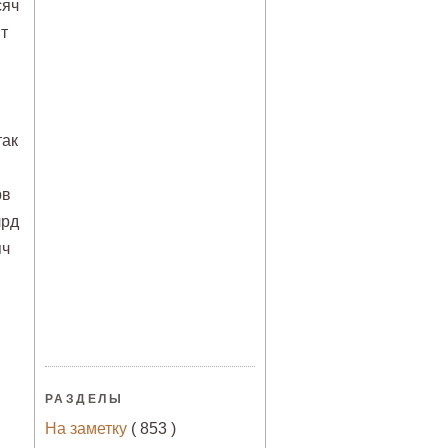
сяч
т
так
рв
лрд
яч
РАЗДЕЛЫ
На заметку
( 853 )