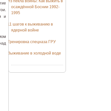
Из пекла войны: Как выжить в
гие
осаждённой Боснии 1992-
ои.
1995
и и
11 шагов к выживанию в
ядерной войне
мом
Тренировка спецназа ГРУ
над
Выживание в холодной воде