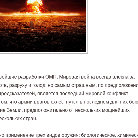
ейшие разработки ОМП. Мировая война всегда влекла за
тв, разруху и голод, но самым страшным, по предположен
 предсказателей, является последний мировой конфликт
 том, что армии врагов схлестнутся в последнем для них бою
ние Земли, предположительно от нескольких мощнейших
ескольких стран.
о применение трех видов оружия: биологическое, химичес