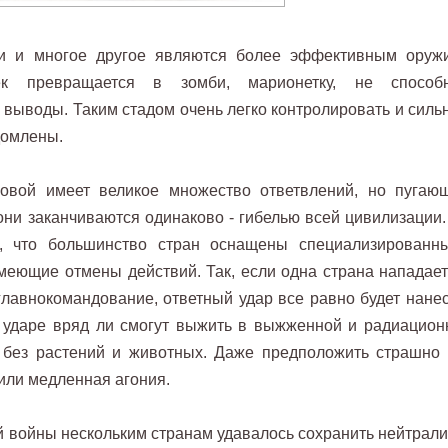
ти и многое другое являются более эффективным оруж
ек превращается в зомби, марионетку, не способ
 выводы. Таким стадом очень легко контролировать и силь
едомлены.
овой имеет великое множество ответвлений, но пугаю
 они заканчиваются одинаково - гибелью всей цивилизации.
м, что большинство стран оснащены специализированн
имеющие отмены действий. Так, если одна страна нападает
главнокомандование, ответный удар все равно будет нанес
и ударе вряд ли смогут выжить в выжженной и радиацион
, без растений и животных. Даже предположить страшно 
 или медленная агония.
 войны нескольким странам удавалось сохранить нейтралит