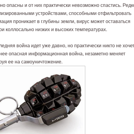
но опасны и от них практически невозможно спастись. Редк
изированными устройствами, способными отфильтровать
иация проникает в глубины земли, вирус может оставаться
и коллосально низких и высоких температурах.
едняя война идет уже давно, но практически никто не хоче
 менее опасная информационная война, незаметно меняет
руя ее на самоуничтожение.