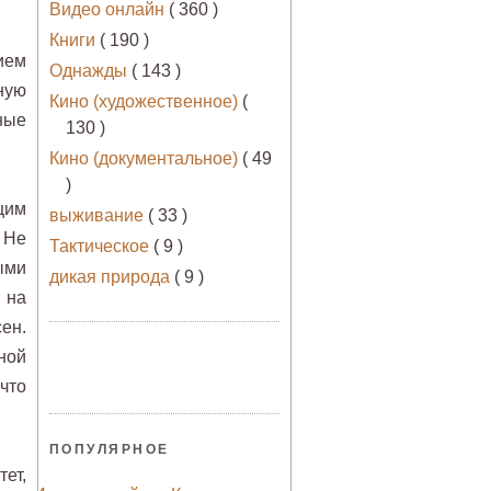
Видео онлайн
( 360 )
Книги
( 190 )
ием
Однажды
( 143 )
ную
Кино (художественное)
(
ные
130 )
Кино (документальное)
( 49
)
щим
выживание
( 33 )
 Не
Тактическое
( 9 )
ыми
дикая природа
( 9 )
 на
ен.
ной
что
ПОПУЛЯРНОЕ
ет,