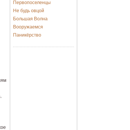
Первопоселенцы
Не будь овцой
Большая Волна
Вооружаемся
Паникёрство
иям
,
кое