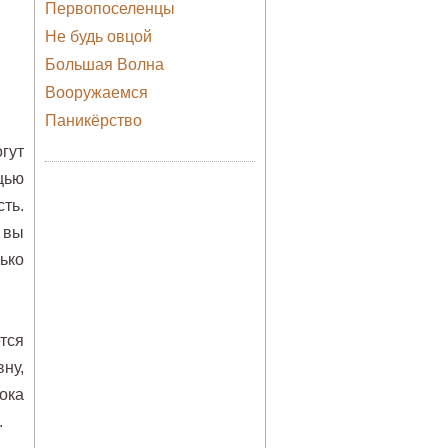
Первопоселенцы
Не будь овцой
Большая Волна
Вооружаемся
Паникёрство
гут
щью
ть.
 вы
ько
тся
ну,
пока
.