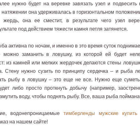
лее нужно будет на веревке завязать узел и подвесить 
и натяжении она удерживалась в горизонтальном положении
а жердь, она ее сместит, в результате чего узел вере
зультате под действием тяжести камня петля затянется.
ыба активна по ночам, и именно в это время суток поднима
 можно заманить в ловушку, из которой ей будет неле
ст: из камней или мелких жердочек делаются стены ловушк
. Стену нужно сузить по принципу сердечка – и рыба ле
нать рыбу в ловушку – это еще не все. Нужно еще суметь
будет либо просто проткнуть добычу (например, заострен
ламутить воду, чтобы поднять рыбу. Все, ваша рыба поймана
кие, водонепроницаемые
тимберленды мужские купить
аказ на нашем сайте!