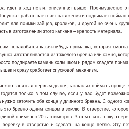
а идет в ход петля, описанная выше. Преимущество эт
 Ловушка срабатывает счет натяжения и поднимает пойманн
одит для поимки зайцев, кроликов, и другой не очень круп
есть в изготовлении этого капкана – крепость материала.
вам понадобится какая-нибудь приманка, которая смогла
вушка изготавливается из тяжелого бревна или камня, кото
росто подпираете камень колышком и рядом кладете приман
ышек и сразу сработает спусковой механизм.
можно заняться первым делом, так как их поймать проще, 
годится только в том случае, если у вас будет возможно
 нужно заточить оба конца у длинного бревна. С одного ко
ь это бревно одним концом в землю. В отверстие, которое
длиной примерно 20 сантиметров. Затем взять тонкую верев
ь веревку в отверстие и сделать на конце петлю. Эту пе