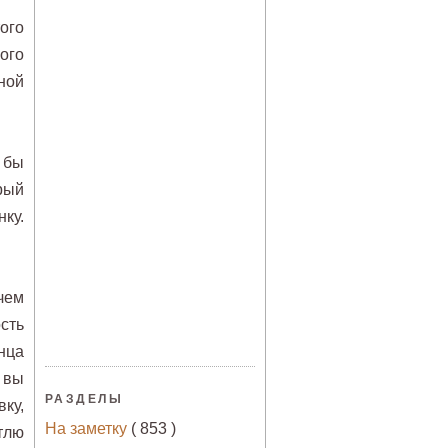
ого
ого
ной
 бы
рый
ку.
чем
сть
нца
 вы
РАЗДЕЛЫ
ку,
На заметку
( 853 )
тлю