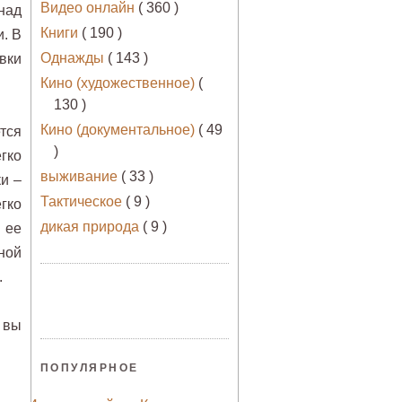
Видео онлайн
( 360 )
над
Книги
( 190 )
. В
Однажды
( 143 )
вки
Кино (художественное)
(
130 )
Кино (документальное)
( 49
ется
)
гко
выживание
( 33 )
и –
Тактическое
( 9 )
гко
дикая природа
( 9 )
 ее
ной
.
вы
ПОПУЛЯРНОЕ