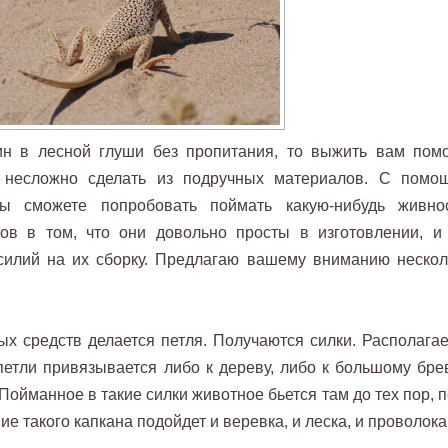
ин в лесной глуши без пропитания, то выжить вам помо
 несложно сделать из подручных материалов. С помо
ы сможете попробовать поймать какую-нибудь живнос
ов в том, что они довольно просты в изготовлении, и
силий на их сборку. Предлагаю вашему вниманию нескол
х средств делается петля. Получаются силки. Располагае
петли привязывается либо к дереву, либо к большому брев
Пойманное в такие силки животное бьется там до тех пор, 
ие такого капкана подойдет и веревка, и леска, и проволока