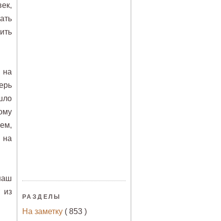
ек,
ать
ить
 на
ерь
ошло
ому
нем,
 на
наш
 из
РАЗДЕЛЫ
На заметку
( 853 )