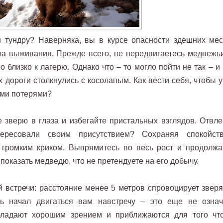
и тундру? Наверняка, вы в курсе опасности здешних мес
ла выживания. Прежде всего, не передвигаетесь медвежь
близко к лагерю. Однако что – то могло пойти не так – и 
х дороги столкнулись с косолапым. Как вести себя, чтобы 
ыми потерями?
 зверю в глаза и избегайте пристальных взглядов. Отвле
ресовали своим присутствием? Сохраняя спокойств
е громким криком. Выпрямитесь во весь рост и продолжа
 показать медведю, что не претендуете на его добычу.
й встречи: расстояние менее 5 метров спровоцирует зверя
дь начал двигаться вам навстречу – это еще не означ
бладают хорошим зрением и приближаются для того чт