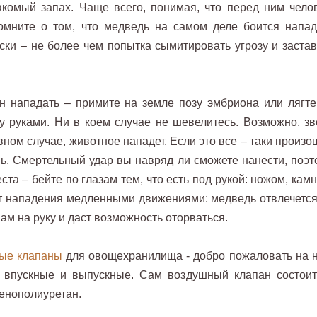
накомый запах. Чаще всего, понимая, что перед ним челов
омните о том, что медведь на самом деле боится напад
ски – не более чем попытка сымитировать угрозу и застав
 нападать – примите на земле позу эмбриона или лягте
ву руками. Ни в коем случае не шевелитесь. Возможно, зв
вном случае, животное нападет. Если это все – таки произ
нь. Смертельный удар вы навряд ли сможете нанести, поэт
та – бейте по глазам тем, что есть под рукой: ножом, кам
 от нападения медленными движениями: медведь отвлечется
вам на руку и даст возможность оторваться.
ые клапаны
для овощехранилища - добро пожаловать на 
а впускные и выпускные. Сам воздушный клапан состоит
енополиуретан.