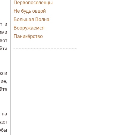
Первопоселенцы
Не будь овцой
Большая Волна
т и
Вооружаемся
ими
Паникёрство
вот
уйти
кли
ие,
йте
 на
ает
обы