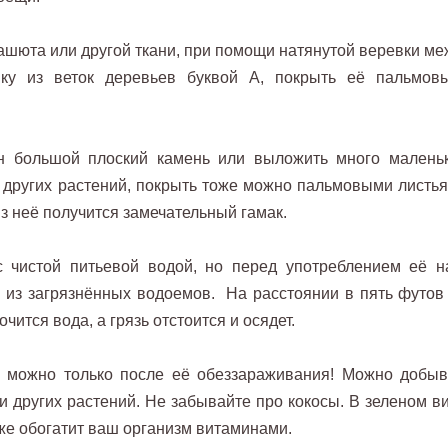
ашюта или другой ткани, при помощи натянутой веревки ме
ку из веток деревьев буквой А, покрыть её пальмов
н большой плоский камень или выложить много маленьк
и других растений, покрыть тоже можно пальмовыми листья
из неё получится замечательный гамак.
с чистой питьевой водой, но перед употреблением её н
и из загрязнённых водоемов. На расстоянии в пять футов
очится вода, а грязь отстоится и осядет.
ю можно только после её обеззараживания! Можно добыв
и других растений. Не забывайте про кокосы. В зеленом ви
у же обогатит ваш организм витаминами.