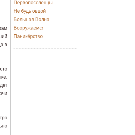
Первопоселенцы
Не будь овцой
Большая Волна
Вооружаемся
 вам
ший
Паникёрство
да в
сто
ке,
дет
очи
тро
ьно