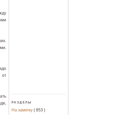
жду
ыми
их.
ми.
адо
 от
ать
РАЗДЕЛЫ
де,
На заметку
( 853 )