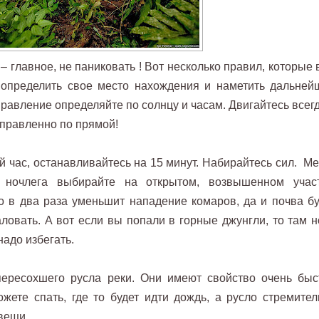
– главное, не паниковать ! Вот несколько правил, которые
ь определить свое место нахождения и наметить дальней
аправление определяйте по солнцу и часам. Двигайтесь всег
аправленно по прямой!
 час, останавливайтесь на 15 минут. Набирайтесь сил. Ме
очлега выбирайте на открытом, возвышенном участ
о в два раза уменьшит нападение комаров, да и почва бу
аловать. А вот если вы попали в горные джунгли, то там н
надо избегать.
пересохшего русла реки. Они имеют свойство очень быс
жете спать, где то будет идти дождь, а русло стремител
вещи.