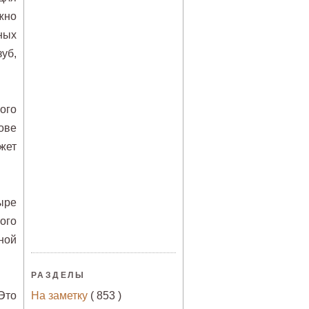
жно
ных
уб,
ого
ове
жет
ыре
ого
ной
РАЗДЕЛЫ
Это
На заметку
( 853 )