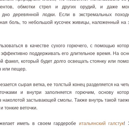
ментов, обмотки стрел и других орудий, и даже мо
 дно деревянной лодки. Если в экстремальных поход
бная боль, то небольшой кусочек живицы, наложенный на з
зоваться в качестве сухого горючего, с помощью котор
 и эффективно поддерживать его длительное время. На осн
 факел, который будет долго освещать стоянку или помо
в или пещер.
езается сырая ветка, ее толстый конец разделяется на чет
точками и внутри заполняется горючим, основу котор
з наколотой застывающей смолы. Также внутрь такой таеж
и тонкие веточки.
желает иметь в своем гардеробе
итальянский галстук
! 