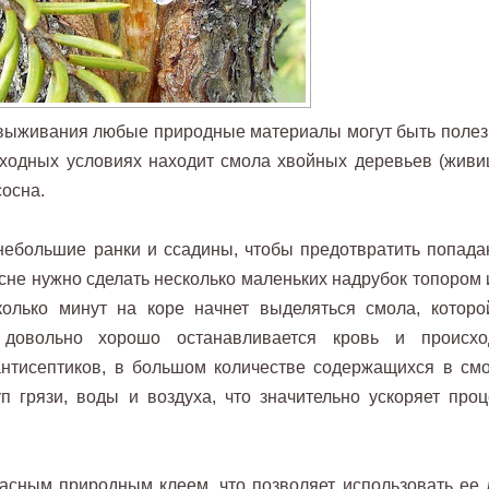
выживания любые природные материалы могут быть полез
ходных условиях находит смола хвойных деревьев (живиц
сосна.
ебольшие ранки и ссадины, чтобы предотвратить попада
осне нужно сделать несколько маленьких надрубок топором 
олько минут на коре начнет выделяться смола, которо
довольно хорошо останавливается кровь и происхо
антисептиков, в большом количестве содержащихся в смо
п грязи, воды и воздуха, что значительно ускоряет проц
асным природным клеем, что позволяет использовать ее 