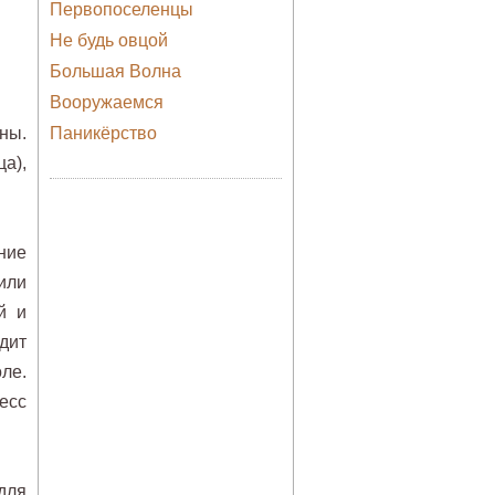
Первопоселенцы
Не будь овцой
Большая Волна
Вооружаемся
ны.
Паникёрство
а),
ние
или
й и
дит
ле.
есс
для