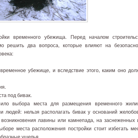
йки временного убежища. Перед началом строительс
о решить два вопроса, которые влияют на безопасно
овека:
временное убежище, и вследствие этого, каким оно дол
ия.
та под бивак.
вило выбора места для размещения временного жили
и людей: нельзя располагать бивак у оснований желобов
о возникновения лавины или камнепада, на заснеженных 
ыборе места расположения постройки стоит избегать мес
образные ущелья.