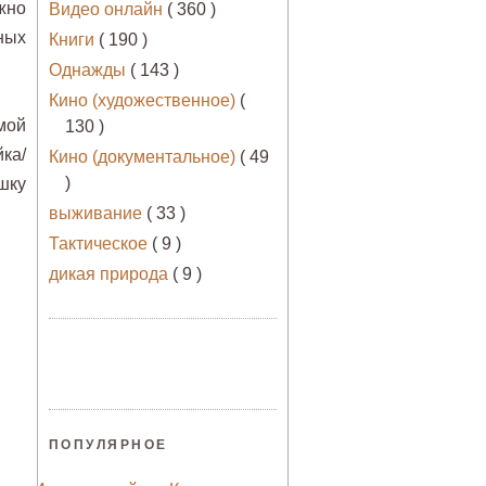
жно
Видео онлайн
( 360 )
ных
Книги
( 190 )
Однажды
( 143 )
Кино (художественное)
(
мой
130 )
ка/
Кино (документальное)
( 49
)
шку
выживание
( 33 )
Тактическое
( 9 )
дикая природа
( 9 )
ПОПУЛЯРНОЕ