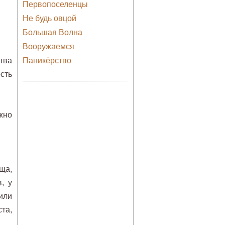
Первопоселенцы
Не будь овцой
Большая Волна
Вооружаемся
тва
Паникёрство
сть
жно
ща,
, у
или
та,