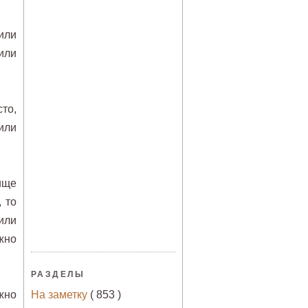
или
или
то,
или
ище
 то
или
жно
РАЗДЕЛЫ
жно
На заметку
( 853 )