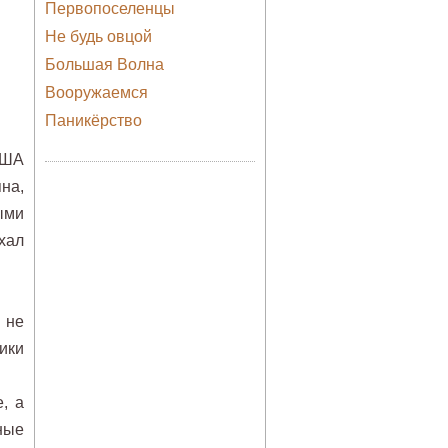
Первопоселенцы
Не будь овцой
Большая Волна
Вооружаемся
Паникёрство
США
на,
ыми
хал
 не
ики
, а
ные