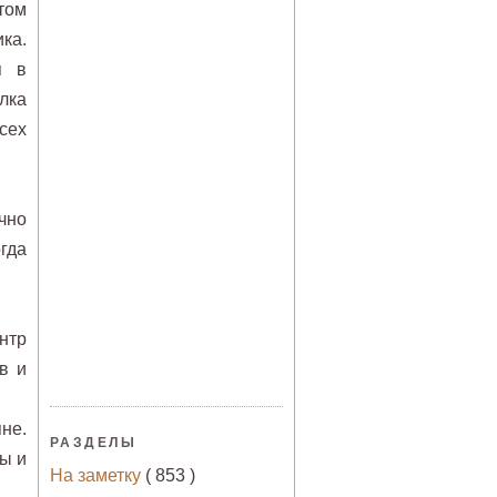
том
ка.
я в
лка
сех
чно
гда
нтр
в и
.
не.
РАЗДЕЛЫ
ы и
На заметку
( 853 )