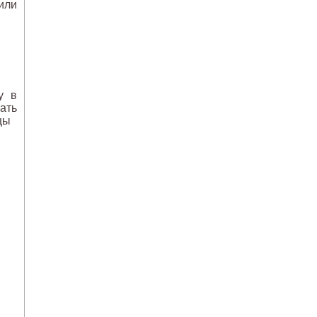
 или
у в
ать
цы