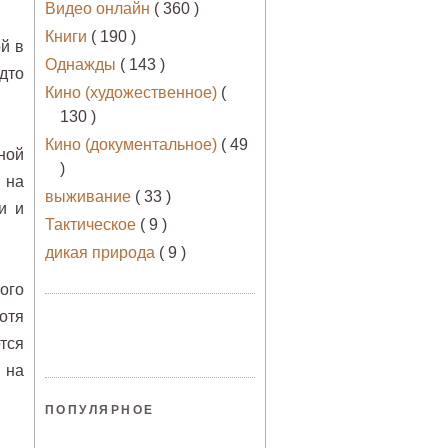
Видео онлайн
( 360 )
Книги
( 190 )
й в
Однажды
( 143 )
дто
Кино (художественное)
(
130 )
Кино (документальное)
( 49
ной
)
 на
выживание
( 33 )
и и
Тактическое
( 9 )
дикая природа
( 9 )
ого
отя
тся
 на
ПОПУЛЯРНОЕ