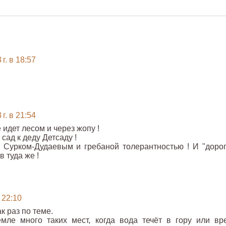
г. в 18:57
г. в 21:54
 идет лесом и через жопу !
сад к деду Детсаду !
Сурком-Дудаевым и гребаной толерантностью ! И "дорог
 туда же !
 22:10
к раз по теме.
мле много таких мест, когда вода течёт в гору или вр