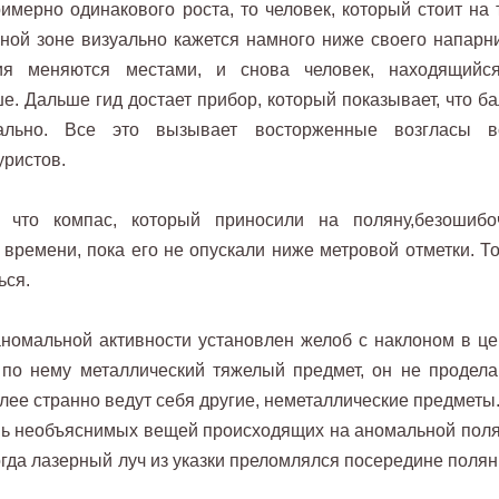
имерно одинакового роста, то человек, который стоит на 
ьной зоне визуально кажется намного ниже своего напарни
ия меняются местами, и снова человек, находящийс
. Дальше гид достает прибор, который показывает, что ба
тально. Все это вызывает восторженные возгласы в
уристов.
 что компас, который приносили на поляну,безошибо
 времени, пока его не опускали ниже метровой отметки. То
ься.
аномальной активности установлен желоб с наклоном в це
 по нему металлический тяжелый предмет, он не продела
олее странно ведут себя другие, неметаллические предметы
ень необъяснимых вещей происходящих на аномальной поля
огда лазерный луч из указки преломлялся посередине полян