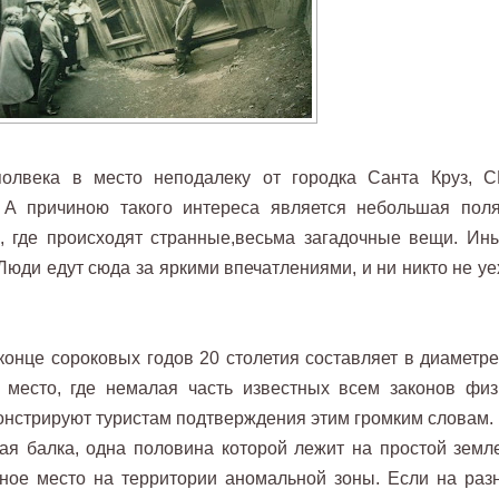
олвека в место неподалеку от городка Санта Круз, 
 А причиною такого интереса является небольшая поля
, где происходят странные,весьма загадочные вещи. Ин
юди едут сюда за яркими впечатлениями, и ни никто не уе
онце сороковых годов 20 столетия составляет в диаметре
 место, где немалая часть известных всем законов физ
онстрируют туристам подтверждения этим громким словам.
ая балка, одна половина которой лежит на простой земле
тное место на территории аномальной зоны. Если на раз