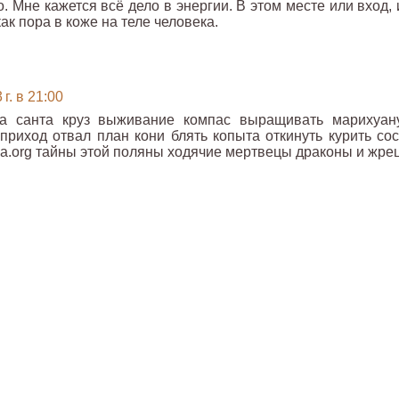
о. Мне кажется всё дело в энергии. В этом месте или вход,
ак пора в коже на теле человека.
г. в 21:00
а санта круз выживание компас выращивать марихуан
риход отвал план кони блять копыта откинуть курить сос
rava.org тайны этой поляны ходячие мертвецы драконы и жре