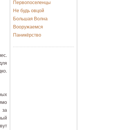
Первопоселенцы
Не будь овцой
Большая Волна
Вооружаемся
Паникёрство
ес.
для
ко.
ных
имо
 за
ный
вут