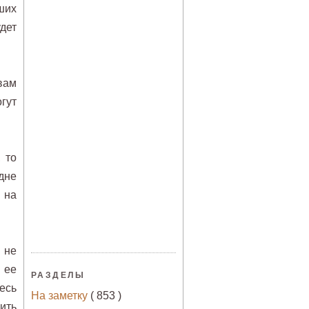
ших
дет
вам
гут
 то
дне
 на
 не
 ее
РАЗДЕЛЫ
есь
На заметку
( 853 )
ить