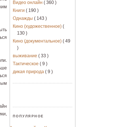
Видео онлайн
( 360 )
ким
Книги
( 190 )
Однажды
( 143 )
Кино (художественное)
(
ыть
130 )
ься
Кино (документальное)
( 49
)
выживание
( 33 )
ли.
Тактическое
( 9 )
ьше
дикая природа
( 9 )
ься
вым
айн
ки,
ПОПУЛЯРНОЕ