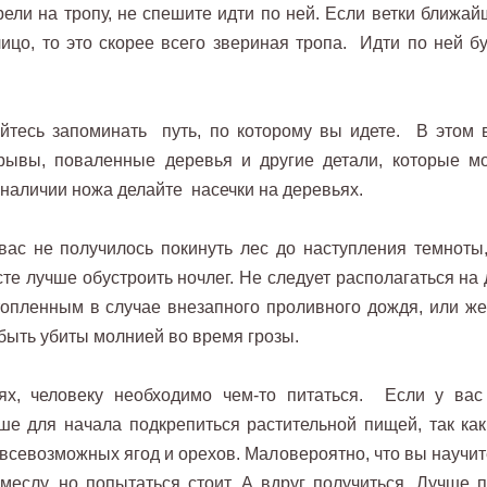
рели на тропу, не спешите идти по ней. Если ветки ближай
ицо, то это скорее всего звериная тропа. Идти по ней бу
айтесь запоминать путь, по которому вы идете. В этом 
брывы, поваленные деревья и другие детали, которые мо
наличии ножа делайте насечки на деревьях.
вас не получилось покинуть лес до наступления темноты,
те лучше обустроить ночлег. Не следует располагаться на 
опленным в случае внезапного проливного дождя, или же
быть убиты молнией во время грозы.
ях, человеку необходимо чем-то питаться. Если у вас
чше для начала подкрепиться растительной пищей, так как
 всевозможных ягод и орехов. Маловероятно, что вы научит
меслу, но попытаться стоит. А вдруг получиться. Лучше п