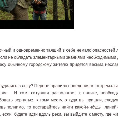
дочный и одновременно таящий в себе немало опасностей л
 если не обладать элементарными знаниями необходимыми 
есу обычному городскому жителю придется весьма неслад
аблудились в лесу? Первое правило поведения в экстремаль
твие. И хотя ситуация располагает к панике, необход
бовать вернуться к тому месту, откуда вы пришли, следуя
евыполнимо, то постарайтесь найти какой-нибудь линей
 если будете идти вдоль реки, вы выйдите к месту, где жи