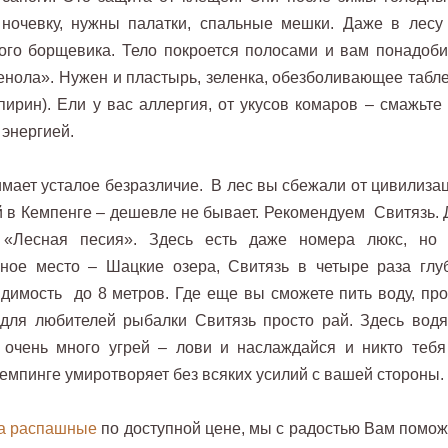
ночевку, нужны палатки, спальные мешки. Даже в лесу
ого борщевика. Тело покроется полосами и вам понадоби
енола». Нужен и пластырь, зеленка, обезболивающее табле
ирин). Ели у вас аллергия, от укусов комаров – смажьте 
 энергией.
имает усталое безразличие. В лес вы сбежали от цивилизац
ой в Кемпенге – дешевле не бывает. Рекомендуем Свитязь. 
 «Лесная песия». Здесь есть даже номера люкс, но
ное место – Шацкие озера, Свитязь в четыре раза глу
идимость до 8 метров. Где еще вы сможете пить воду, про
 для любителей рыбалки Свитязь просто рай. Здесь водя
ь очень много угрей – лови и наслаждайся и никто тебя
Кемпинге умиротворяет без всяких усилий с вашей стороны.
та распашные
по доступной цене, мы с радостью Вам помож