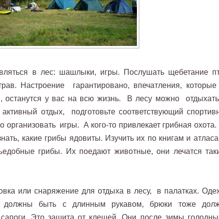
вляться в лес: шашлыки, игры. Послушать щебетание пт
трав. Настроение гарантировано, впечатления, которые
, останутся у вас на всю жизнь. В лесу можно отдыхать
е активный отдых, подготовьте соответствующий спортив
 организовать игры. А кого-то привлекает грибная охота. 
нать, какие грибы ядовиты. Изучить их по книгам и атласа
съедобные грибы. Их поедают животные, они лечатся так
овка или снаряжение для отдыха в лесу, в палатках. Оде
и должны быть с длинным рукавом, брюки тоже дол
 сапоги. Это защита от клещей. Они после зимы голодны