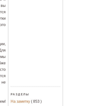
 вы
тся
тки
это
ии,
Для
 мы
бже
сто
тся
 не
РАЗДЕЛЫ
ем!
На заметку
( 853 )