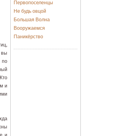
Первопоселенцы
Не будь овцой
Большая Волна
Вооружаемся
Паникёрство
иц,
 вы
 по
ный
Кто
м и
ими
жда
жны
е и