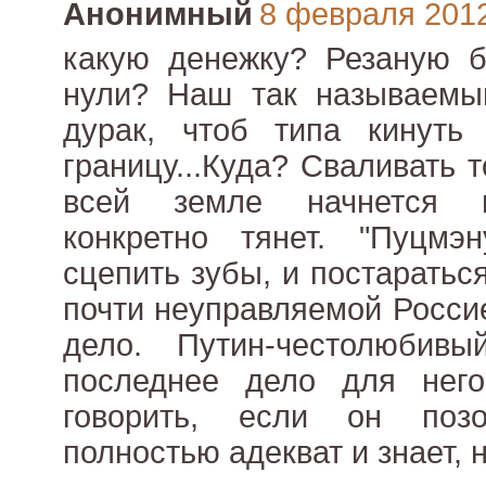
Анонимный
8 февраля 2012 
какую денежку? Резаную б
нули? Наш так называемый
дурак, чтоб типа кинуть
границу...Куда? Сваливать 
всей земле начнется в
конкретно тянет. "Пуцмэн
сцепить зубы, и постаратьс
почти неуправляемой Россие
дело. Путин-честолюбив
последнее дело для нег
говорить, если он поз
полностью адекват и знает, н