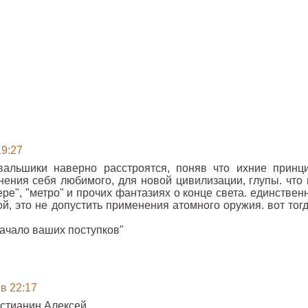
19:27
альшики наверно расстроятся, поняв что ихние принц
ения себя любимого, для новой цивилизации, глупы. что 
кере", "метро" и прочих фантазиях о конце света. единстве
й, это не допустить применения атомного оружия. вот тогд
начало ваших поступков"
 в 22:17
стианин Алексей.