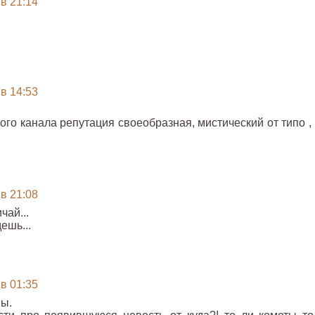
 в 21:14
 в 14:53
этого канала репутация своеобразная, мистический от типо ,
 в 21:08
чай...
ешь...
 в 01:35
вы.