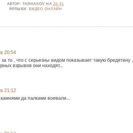
АВТОР:
TARHASOV
НА
20:21
ЯРЛЫКИ:
ВИДЕО ОНЛАЙН
 в 20:54
к за то , что с серьезны видом показывает такую бредятину 
рных взрывов они находят...
 в 21:12
камнями да палками воевали...