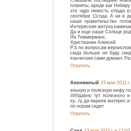
Слышали последние новос
планеты, вреде как Нибиру
это чудо невесть откуда 
сентябре 11года. А не в д
наше правительство гото
Интересная житуха намечае
Да и еще наше Солнце род
Ян Тиммерманс.
Христианин Алексей.
P.S по вопросам вероиспов
сюда больше не буду скида
языческие сами думают. Ра
Ответить
Анонимный
23 мая 2011 г.
ельную и полезную инфу то
///////давно тут полезного
ху...ту, да евреев материт,
по норам сидят
Ответить
Саид
23 мая 2011 г. в 17:03