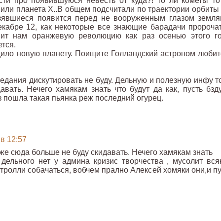
ти про появившуюся невесть от куда?! то ли кометы то
 или планета Х..В общем подсчитали по траектории орбиты 
взявшиеся появится перед не вооруженным глазом земля
екабре 12, как некоторые все знающие барадачи пророчат
вит нам оранжевую революцию как раз осенью этого го
тся.
ило новую планету. Поищите Голландский астроном любит
едания дискутировать не буду. Дельную и полезную инфу т
вать. Нечего хамякам знать что будут да как, пусть бзд
з пошла такая пьянка реж последний огурец.
 в 12:57
же сюда больше не буду скидавать. Нечего хамякам знать
 и дельного нет у админа кризис творчества , мусолит вся
 и тролли собачаться, вобчем прално Алексей хомяки они,и п