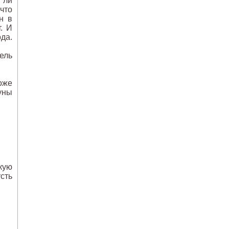
 ли
что
н в
. И
да.
ель
оже
уны
кую
усть