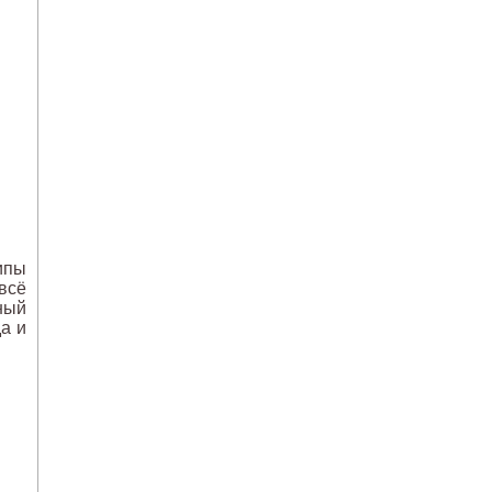
ипы
всё
нный
а и