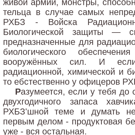
живой армии, монстры, способ
тельца в случае самых непре
РХБЗ - Войска Радиационн
Биологической защиты — сп
предназначенные для радиацио
биологического обеспечени
вооружённых сил. И есл
радиационной, химической и б
то ебстественно у офицеров РХ
Р
азумеется, если у тебя до 
двухгодичного запаса хавч
РХБЗ'шной теме и думать не
первым делом - продуктовая бе
уже - вся остальная.