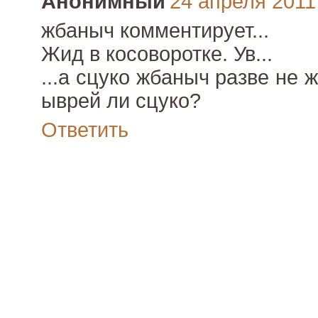
Анонимный
24 апреля 2011 
жбаныч комментирует...
Жид в косоворотке. Ув...
...а сцуко жбаныч разве не ж
ыврей ли сцуко?
Ответить