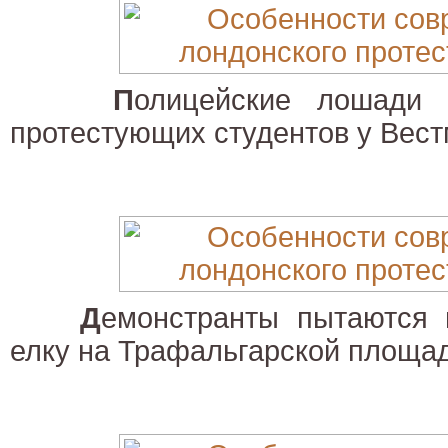
П
олицейские лошади 
протестующих студентов у Вест
Д
емонстранты пытаются 
елку на Трафальгарской площад