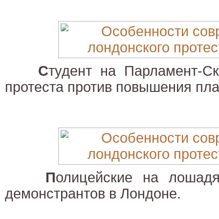
С
тудент на Парламент-С
протеста против повышения пла
П
олицейские на лошадя
демонстрантов в Лондоне.