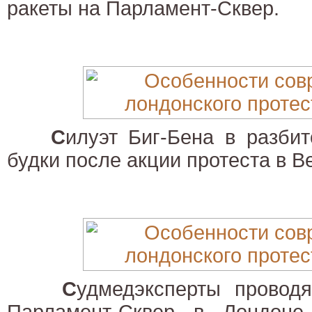
ракеты на Парламент-Сквер.
С
илуэт Биг-Бена в разби
будки после акции протеста в В
С
удмедэксперты провод
Парламент-Сквер в Лондоне