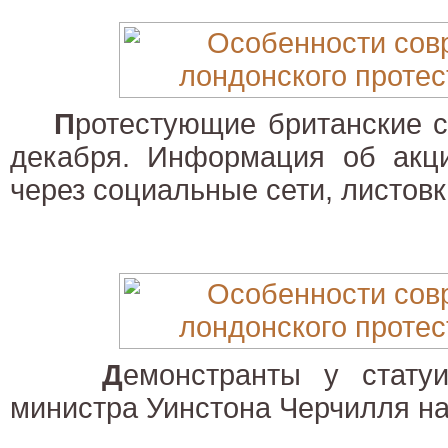
П
ротестующие британские с
декабря. Информация об акци
через социальные сети, листовк
Д
емонстранты у стату
министра Уинстона Черчилля н