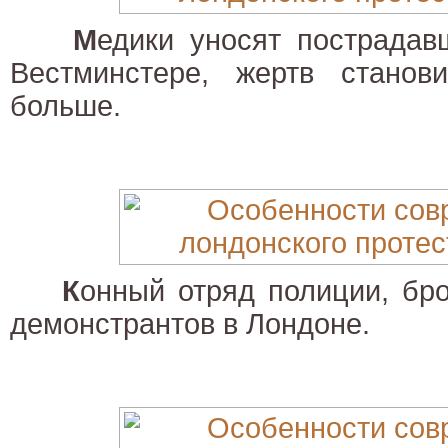
М
едики уносят пострадав
Вестминстере, жертв стано
больше.
К
онный отряд полиции, бр
демонстрантов в Лондоне.