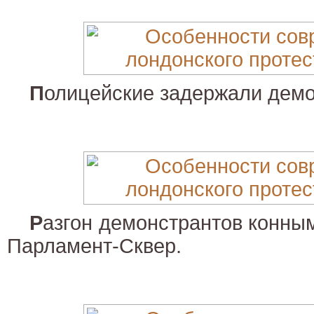
П
олицейские задержали демо
Р
азгон демонстрантов конны
Парламент-Сквер.