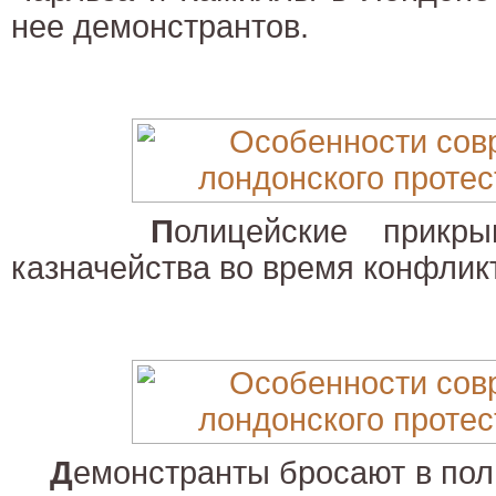
нее демонстрантов.
П
олицейские прикр
казначейства во время конфлик
Д
емонстранты бросают в пол