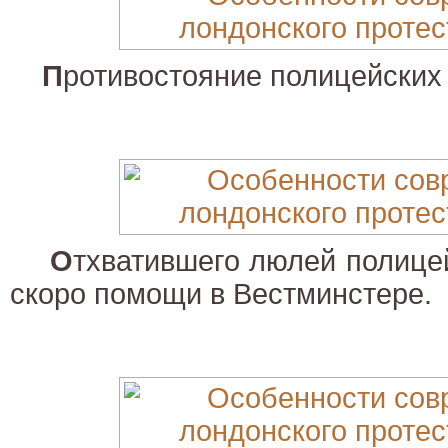
П
ротивостояние полицейских 
О
тхватившего люлей полицей
скоро помощи в Вестминстере.