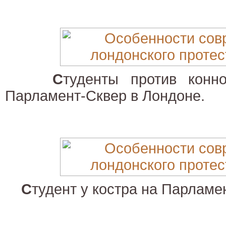
С
туденты против конно
Парламент-Сквер в Лондоне.
С
тудент у костра на Парламе