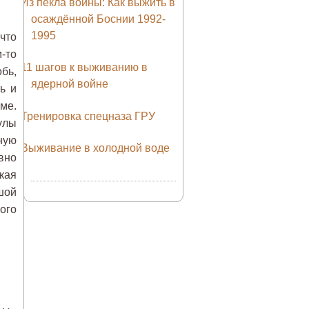
Из пекла войны: Как выжить в
осаждённой Боснии 1992-
1995
что
-то
11 шагов к выживанию в
бь,
ядерной войне
ь и
ме.
Тренировка спецназа ГРУ
улы
ную
Выживание в холодной воде
вно
кая
шой
ого