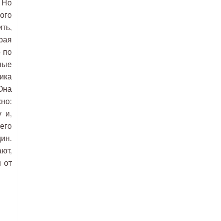
 Но
ого
ть,
рая
 по
ные
тика
Она
но:
 и,
его
ин.
ют,
 от