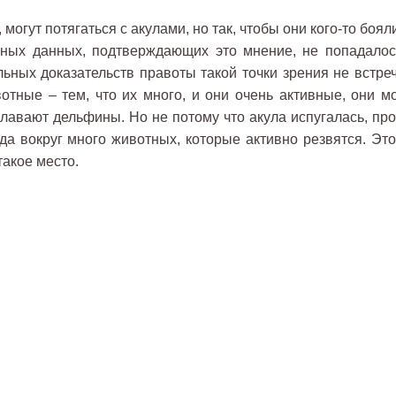
огут потягаться с акулами, но так, чтобы они кого-то боял
учных данных, подтверждающих это мнение, не попадалос
льных доказательств правоты такой точки зрения не встреч
отные – тем, что их много, и они очень активные, они мо
 плавают дельфины. Но не потому что акула испугалась, пр
гда вокруг много животных, которые активно резвятся. Это
такое место.