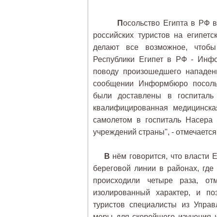
П
осольство Египта в РФ в
российских туристов на египет
делают все возможное, чтобы
Республики Египет в РФ - Инф
поводу произошедшего нападени
сообщении Информбюро посольс
были доставлены в госпиталь
квалифицированная медицинска
самолетом в госпиталь Насера 
учреждений страны", - отмечается
В
нём говорится, что власти 
береговой линии в районах, где
происходили четыре раза, от
изолированный характер, и по
туристов специалисты из Упра
меры для скорейшего изучения и