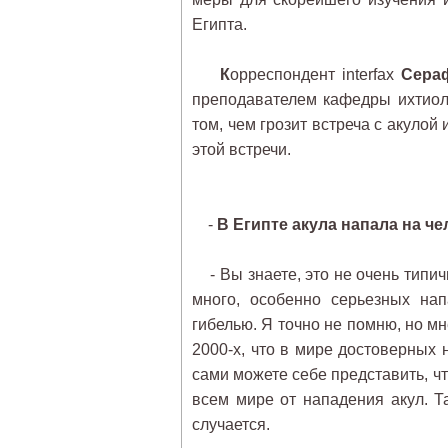
Египта.
К
орреспондент interfax
Сера
преподавателем кафедры ихтио
том, чем грозит встреча с акулой
этой встречи.
-
В Египте акула напала на ч
- Вы знаете, это не очень типичн
много, особенно серьезных на
гибелью. Я точно не помню, но мн
2000-х, что в мире достоверных 
сами можете себе представить, чт
всем мире от нападения акул. Та
случается.