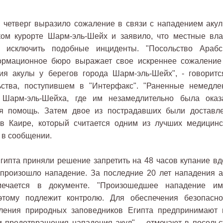
 четверг выразило сожаление в связи с нападением акул
ском курорте Шарм-эль-Шейх и заявило, что местные вла
 исключить подобные инциденты. "Посольство Арабс
ормационное бюро выражает свое искреннее сожаление
я акулы у берегов города Шарм-эль-Шейх", - говоритс
тва, поступившем в "Интерфакс". "Раненные немедле
 Шарм-эль-Шейха, где им незамедлительно была оказ
я помощь. Затем двое из пострадавших были доставл
в Каире, который считается одним из лучших медицинс
 в сообщении.
Египта приняли решение запретить на 48 часов купание вд
 произошло нападение. За последние 20 лет нападения а
мечается в документе. "Произошедшее нападение им
этому подлежит контролю. Для обеспечения безопасно
вления природных заповедников Египта предпринимают 
 предотвращения нападения акул", - отмечают в посольс