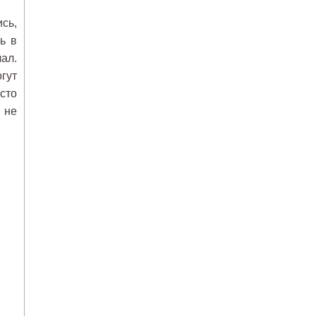
ись,
ь в
ал.
гут
осто
 не