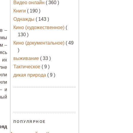
Видео онлайн
( 360 )
Книги
( 190 )
Однажды
( 143 )
Кино (художественное)
(
в –
130 )
емы
Кино (документальное)
( 49
м –
)
ясь
выживание
( 33 )
 их
Тактическое
( 9 )
лне
или
дикая природа
( 9 )
или
– и
ный
ПОПУЛЯРНОЕ
ряд