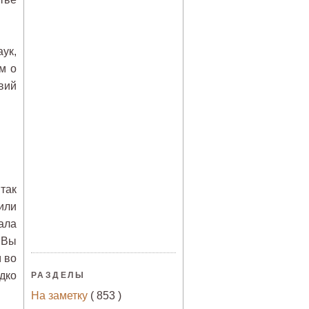
ук,
м о
вий
так
или
чала
 Вы
 во
дко
РАЗДЕЛЫ
На заметку
( 853 )