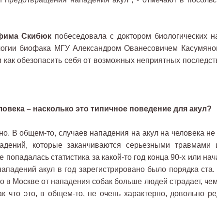
фима Скибюк
побеседовала с доктором биологических на
логии биофака МГУ Александром Ованесовичем Касумяно
 и как обезопасить себя от возможных неприятных последст
еловека – насколько это типичное поведение для акул?
о. В общем-то, случаев нападения на акул на человека не 
падений, которые заканчиваются серьезными травмами 
е попадалась статистика за какой-то год конца 90-х или на
нападений акул в год зарегистрировано было порядка ста.
о в Москве от нападения собак больше людей страдает, чем
к что это, в общем-то, не очень характерно, довольно ре