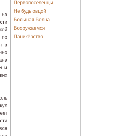
Первопоселенцы
Не будь овцой
 на
Большая Волна
сти
Вооружаемся
кой
Паникёрство
 по
я в
нно
ана
ены
ких
оль
кул
еет
сти
все
тве