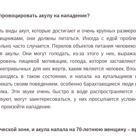
 спровоцировать акулу на нападение?
ь виды акул, которые достигают и очень крупных размеро
хищниками, они должны питаться. Иногда с едой пробл
ольно часто случается. Перелов объектов питания человеко
я акулы. Они могут голодать, из-за этого у них, выража
овень пищевой мотивации, голода, которое заставляют
 непривычных для них жертв, каким является человек. Впо
 находясь в таком состоянии, и напала на купальщиков 
лекать своим поведением, особенно барахтающиеся люди 
ма. Эти звуки очень быстро в воде распространяются 
твуют, могут заинтересоваться, у них просыпается услов
т произойти нападение.
ической зоне, и акула напала на 70-летнюю женщину – в