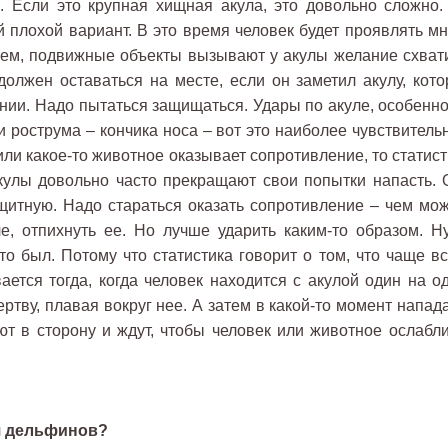
 Если это крупная хищная акула, это довольно сложно.
 плохой вариант. В это время человек будет проявлять мн
щем, подвижные объекты вызывают у акулы желание схвати
должен оставаться на месте, если он заметил акулу, кото
нии. Надо пытаться защищаться. Удары по акуле, особенно
и рострума – кончика носа – вот это наиболее чувствитель
или какое-то животное оказывает сопротивление, то статис
кулы довольно часто прекращают свои попытки напасть. 
ащитную. Надо стараться оказать сопротивление – чем мож
ле, отпихнуть ее. Но лучше ударить каким-то образом. Ну
то был. Потому что статистика говорит о том, что чаще вс
ется тогда, когда человек находится с акулой один на од
тву, плавая вокруг нее. А затем в какой-то момент напада
ют в сторону и ждут, чтобы человек или животное ослабли
ся дельфинов?