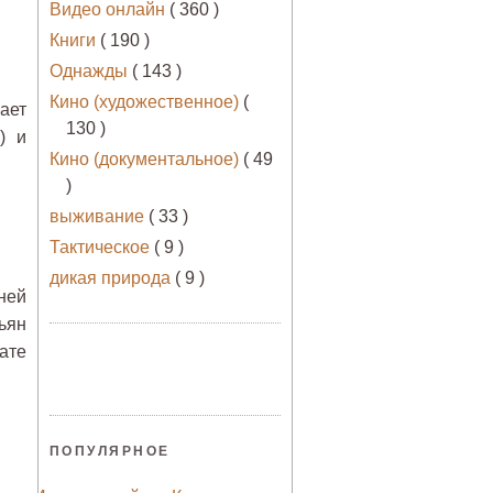
Видео онлайн
( 360 )
Книги
( 190 )
Однажды
( 143 )
Кино (художественное)
(
ает
130 )
) и
Кино (документальное)
( 49
)
выживание
( 33 )
Тактическое
( 9 )
дикая природа
( 9 )
ней
ьян
ате
ПОПУЛЯРНОЕ