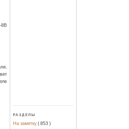
-8B
ля.
вет
еле
РАЗДЕЛЫ
На заметку
( 853 )