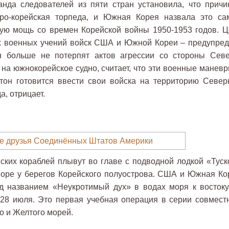
анда следователей из пяти стран установила, что причи
еро-корейская торпеда, и Южная Корея назвала это са
ную мощь со времен Корейской войны 1950-1953 годов. Ц
 военных учений войск США и Южной Кореи – предупред
н больше не потерпят актов агрессии со стороны Севе
на южнокорейское судно, считает, что эти военные маневр
гтон готовится ввести свои войска на территорию Север
а, отрицает.
ких кораблей плывут во главе с подводной лодкой «Туск
море у берегов Корейского полуострова. США и Южная Ко
д названием «Неукротимый дух» в водах моря к востоку
 28 июля. Это первая учебная операция в серии совмест
о и Желтого морей.