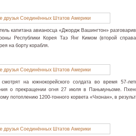
итель капитана авианосца «Джордж Вашингтон» разговарив
роны Республики Корея Таэ Янг Кимом (второй справа
рея на борту корабля.
 смотрят на южнокорейского солдата во время 57-лет
ния о прекращении огня 27 июля в Паньмуньоме. Пхен
кому потоплению 1200-тонного корвета «Чхонан», в результ