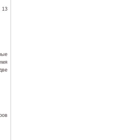
 13
ные
емя
две
ров