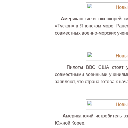
А
мериканские и южнокорейски
«Тускон» в Японском море. Ране
совместных военно-морских уче
П
илоты ВВС США стоят у 
совместными военными учениям
заявляют, что страна готова к н
А
мериканский истребитель в
Южной Корее.