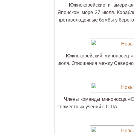
Ю
жнокорейские и америка
Японском море 27 июля. Кораб
противолодочные бомбы у берегов
Ю
жнокорейский миноносец «
июля. Отношения между Северно
Ч
лены команды миноносца «C
совместных учений с США.