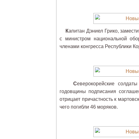
К
апитан Дэниел Грико, замест
с министром национальной обо
членами конгресса Республики Ко
С
еверокорейские солдаты
годовщины подписания соглаше
отрицает причастность к мартовс
чего погибли 46 моряков.