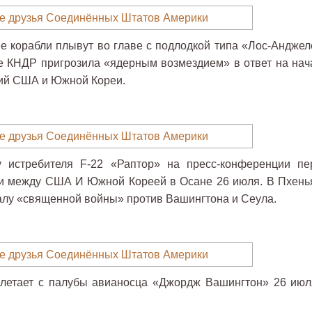
е корабли плывут во главе с подлодкой типа «Лос-Анджел
е КНДР пригрозила «ядерным возмездием» в ответ на нач
ний США и Южной Кореи.
истребителя F-22 «Раптор» на пресс-конференции пе
и между США И Южной Кореей в Осане 26 июля. В Пхень
ачалу «священной войны» против Вашингтона и Сеула.
злетает с палубы авианосца «Джордж Вашингтон» 26 июл