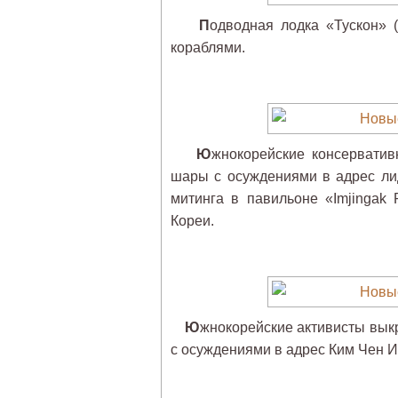
П
одводная лодка «Тускон» 
кораблями.
Ю
жнокорейские консервати
шары с осуждениями в адрес ли
митинга в павильоне «Imjingak 
Кореи.
Ю
жнокорейские активисты вык
с осуждениями в адрес Ким Чен Ир