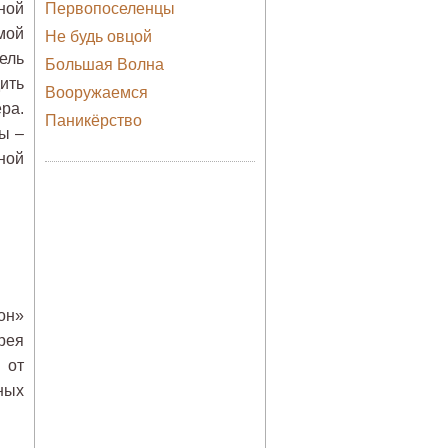
ной
Первопоселенцы
мой
Не будь овцой
ель
Большая Волна
ить
Вооружаемся
ра.
Паникёрство
ы –
ной
он»
рея
 от
ных