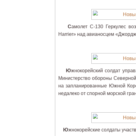
С
амолет C-130 Геркулес воз
Harrier» над авианосцем «Джорд
Ю
жнокорейский солдат упра
Министерство обороны Северной 
на запланированные Южной Коре
недалеко от спорной морской гра
Ю
жнокорейские солдаты участв