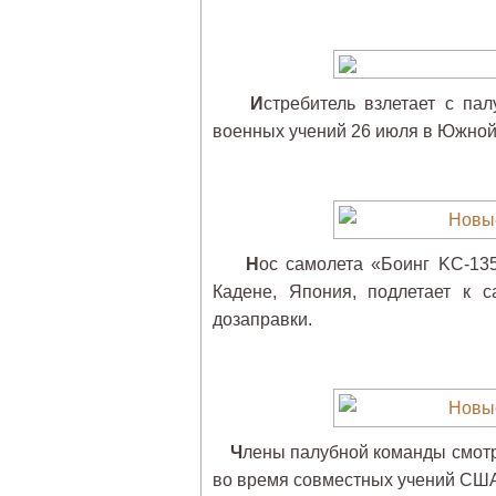
И
стребитель взлетает с п
военных учений 26 июля в Южной
Н
ос самолета «Боинг KC-135
Кадене, Япония, подлетает к 
дозаправки.
Ч
лены палубной команды смотр
во время совместных учений СШ