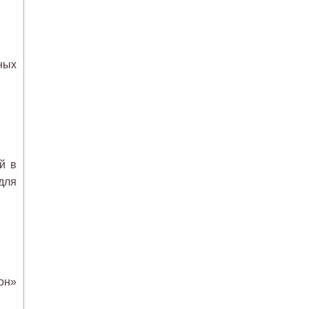
ных
й в
для
он»