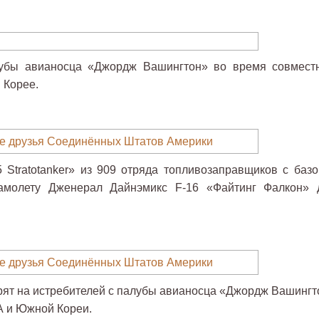
алубы авианосца «Джордж Вашингтон» во время совмест
 Корее.
 Stratotanker» из 909 отряда топливозаправщиков с базо
самолету Дженерал Дайнэмикс F-16 «Файтинг Фалкон» 
ят на истребителей с палубы авианосца «Джордж Вашингт
А и Южной Кореи.