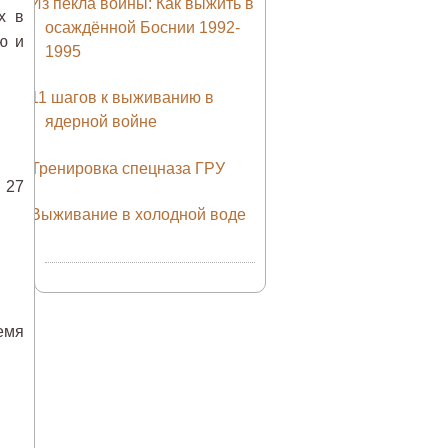
Из пекла войны: Как выжить в
х в
осаждённой Боснии 1992-
ю и
1995
11 шагов к выживанию в
ядерной войне
Тренировка спецназа ГРУ
 27
Выживание в холодной воде
емя