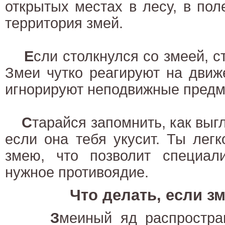
открытых местах в лесу, в пол
территория змей.
Е
сли столкнулся со змеей, с
Змеи чутко реагируют на движ
игнорируют неподвижные предм
С
тарайся запомнить, как выг
если она тебя укусит. Ты лег
змею, что позволит специал
нужное противоядие.
Что делать, если з
З
меиный яд распростра