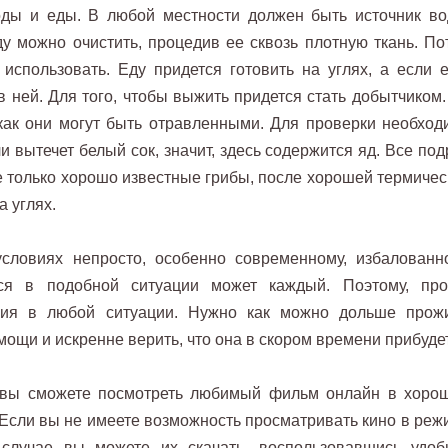
оды и еды. В любой местности должен быть источник во
ду можно очистить, процедив ее сквозь плотную ткань. По
 использовать. Еду придется готовить на углях, а если е
в ней. Для того, чтобы выжить придется стать добытчиком.
 как они могут быть отравленными. Для проверки необход
ли вытечет белый сок, значит, здесь содержится яд. Все по
те только хорошо известные грибы, после хорошей термичес
а углях.
словиях непросто, особенно современному, избалованн
ться в подобной ситуации может каждый. Поэтому, про
ия в любой ситуации. Нужно как можно дольше прожи
мощи и искренне верить, что она в скором времени прибуде
вы сможете посмотреть любимый фильм онлайн в хоро
 Если вы не имеете возможность просматривать кино в реж
 случае вы можете их скачать, воспользовавшись удоб