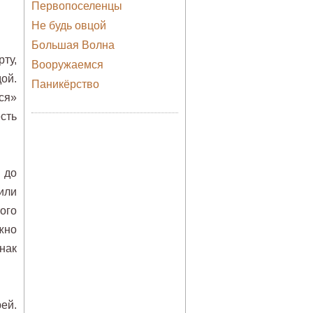
Первопоселенцы
Не будь овцой
Большая Волна
ту,
Вооружаемся
ой.
Паникёрство
ся»
сть
 до
или
ого
жно
нак
ей.