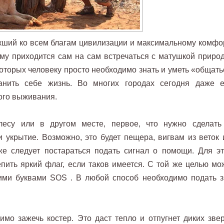
ший ко всем благам цивилизации и максимальному комфор
ему приходится сам на сам встречаться с матушкой природ
которых человеку просто необходимо знать и уметь «общать
анить себе жизнь. Во многих городах сегодня даже е
ого выживания.
лесу или в другом месте, первое, что нужно сделать
и укрытие. Возможно, это будет пещера, вигвам из веток 
же следует постараться подать сигнал о помощи. Для эт
ить яркий флаг, если таков имеется. С той же целью мо
шими буквами SOS . В любой способ необходимо подать з
мо зажечь костер. Это даст тепло и отпугнет диких звер