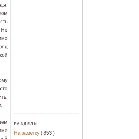
ды,
том
сть
 Не
имо
дряд
кой
ому
сто
ть,
т.
шем
РАЗДЕЛЫ
име
На заметку
( 853 )
ной