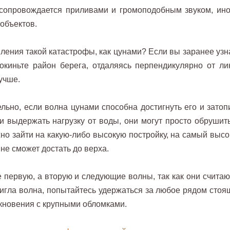
сопровождается приливами и громоподобным звуком, ино
объектов.
пления такой катастрофы, как цунами? Если вы заранее узн
окиньте район берега, отдаляясь перпендикулярно от ли
лучше.
льно, если волна цунами способна достигнуть его и затопи
и выдержать нагрузку от воды, они могут просто обрушить
жно зайти на какую-либо высокую постройку, на самый высо
 не сможет достать до верха.
 первую, а вторую и следующие волны, так как они считаю
игла волна, попытайтесь удержаться за любое рядом стоя
лкновения с крупными обломками.