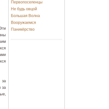
Первопоселенцы
Не будь овцой
Большая Волна
Вооружаемся
Эти
Паникёрство
лны
шим
хся
ами
хся
 за
 за
ые,