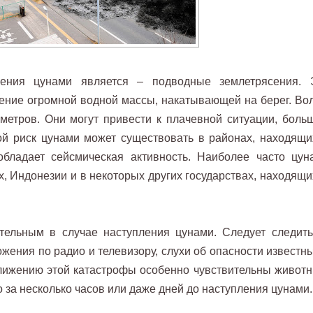
ения цунами является – подводные землетрясения. 
ение огромной водной массы, накатывающей на берег. Во
метров. Они могут привести к плачевной ситуации, боль
й риск цунами может существовать в районах, находящи
бладает сейсмическая активность. Наиболее часто цун
, Индонезии и в некоторых других государствах, находящи
тельным в случае наступления цунами. Следует следить
ения по радио и телевизору, слухи об опасности известны
иближению этой катастрофы особенно чувствительны животн
 за несколько часов или даже дней до наступления цунами.