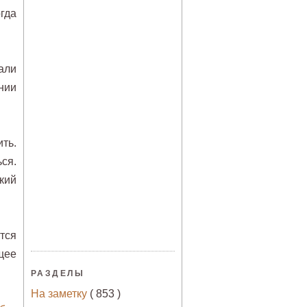
гда
али
нии
ть.
ся.
кий
тся
щее
РАЗДЕЛЫ
На заметку
( 853 )