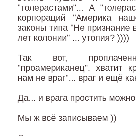
"толерастами"... А "толера
корпораций "Америка наше
законы типа "Не признание в
лет колонии" ... утопия? ))))
Так вот, проплачен
"проамериканец", хватит к
нам не враг"... враг и ещё ка
Да... и врага простить можно,
Мы ж всё записываем ))