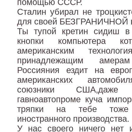
помощью СССР.
Сталин убирал не троцкист
для своей БЕЗГРАНИЧНОЙ в
Ты тупой кретин сидиш в
кнопки компьютера ко
американским техноло
принадлежащим амера
Россияния ездит на европ
американских автомоби
союзники США,даже
гавноавтопроме куча импо
тряпки на тебе тоже
иностранного производства.
У нас своего ничего нет 