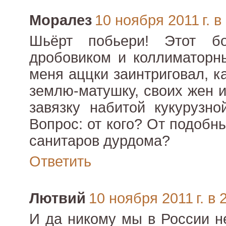
Моралез
10 ноября 2011 г. в
Шьёрт побьери! Этот б
дробовиком и коллиматорн
меня аццки заинтриговал, к
землю-матушку, своих жен и
завязку набитой кукурузн
Вопрос: от кого? От подобн
санитаров дурдома?
Ответить
Лютвий
10 ноября 2011 г. в 
И да никому мы в России н