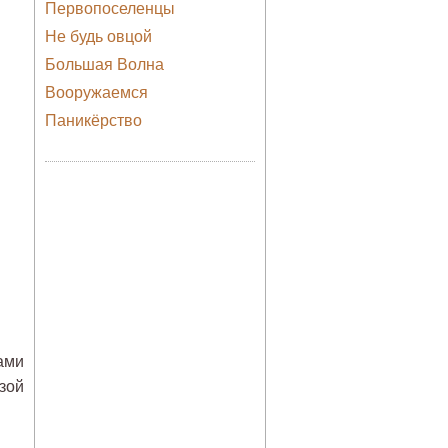
Первопоселенцы
Не будь овцой
Большая Волна
Вооружаемся
Паникёрство
ами
зой