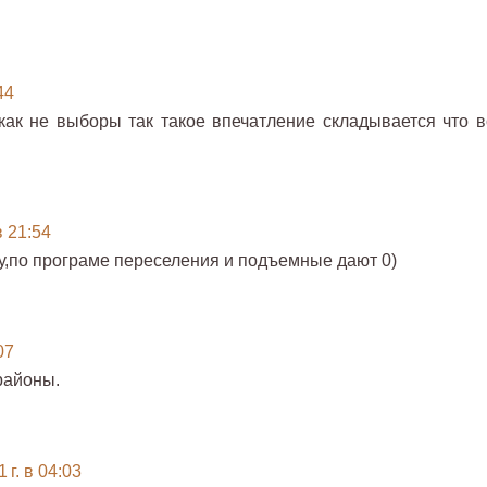
44
как не выборы так такое впечатление складывается что в
в 21:54
у,по програме переселения и подъемные дают 0)
07
районы.
 г. в 04:03