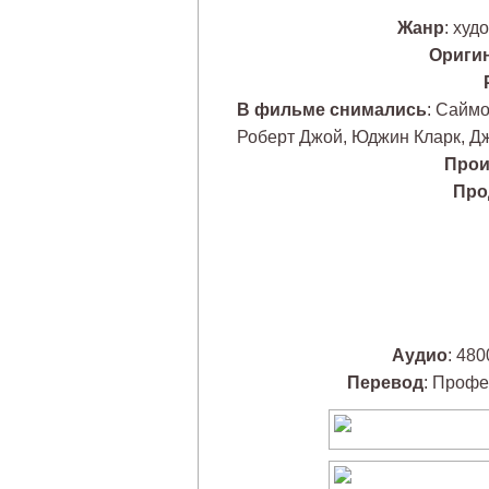
Жанр
: худ
Ориги
В фильме снимались
: Саймо
Роберт Джой, Юджин Кларк, Д
Прои
Про
Аудио
: 480
Перевод
: Профе