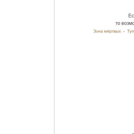
Ес
то возм
Зона мёртвых
-
Туп