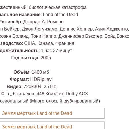
ожественный, биологическая катастрофа
нальное название
: Land of the Dead
Режиссёр
: Джордж А. Ромеро
н Бейкер, Джон Легуизамо, Деннис Хоппер, Азия Ардженто,
жоэнн Боланд, Тони Наппо, Дженнифер Бэкстер, Бойд Бэнкс
зводство
: США, Канада, Франция
должительность
: 1 час 37 минут
Год выхода
: 2005
Объём
: 1400 мб
Формат
: HDRip, avi
Видео
: 720х304, 25 Hz
00 Гц, 6 каналов, 448 Кбит/сек, Dolby AC3
ссиональный (Многоголосый, дублированный)