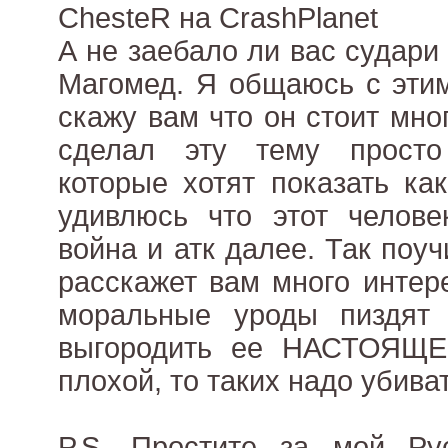
ChesteR на CrashPlanet
А не заебало ли вас судари
Магомед. Я общаюсь с этим
скажу вам что он стоит мног
сделал эту тему прост
которые хотят показать ка
удивлюсь что этот челове
война и атк далее. Так поу
расскажет вам много интере
моральные уроды пиздят
выгородить ее НАСТОЯЩЕ
плохой, то таких надо убиват
P.S. Простите за мой Ру