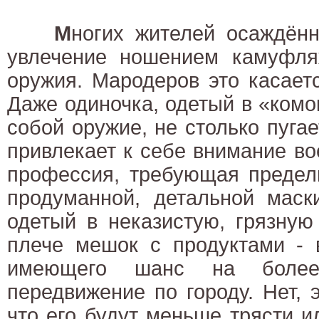
М
ногих жителей осаждённ
увлечение ношением камуфля
оружия. Мародеров это касает
Даже одиночка, одетый в «ком
собой оружие, не столько пугае
привлекает к себе внимание в
профессия, требующая предел
продуманной, детальной маск
одетый в неказистую, грязную
плече мешок с продуктами - 
имеющего шанс на более-
передвижение по городу. Нет, э
что его будут меньше трясти и