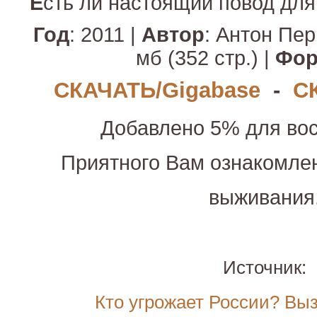
Е
сть ли настоящий повод для
Год
: 2011 |
Автор
: Антон Пе
мб (352 стр.) |
Фор
СКАЧАТЬ/Gigabase
-
С
Добавлено 5% для вос
Приятного Вам ознакомле
выживания
Источник:
Кто угрожает России? Вы