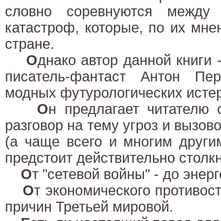
словно соревнуются между
катастроф, которые, по их мн
стране.
О
днако автор данной книги 
писатель-фантаст Антон Пе
модных футурологических истер
О
н предлагает читателю
разговор на тему угроз и вызов
(а чаще всего и многим други
предстоит действительно столкн
О
т "сетевой войны" - до энер
О
т экономического противост
причин Третьей мировой.