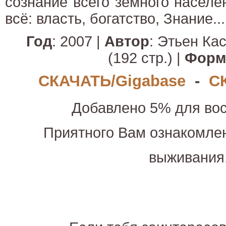
сознание всего земного населе
всё: власть, богатство, Знание...
Год
: 2007 |
Автор
: Этьен Ка
(192 стр.) |
Форм
СКАЧАТЬ/Gigabase
-
С
Добавлено 5% для вос
Приятного Вам ознакомле
выживания