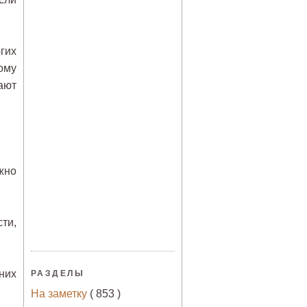
гих
ому
ают
жно
сти,
них
РАЗДЕЛЫ
На заметку
( 853 )