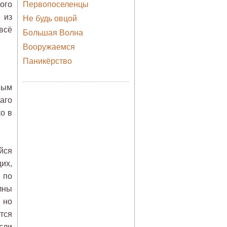
ого
Первопоселенцы
 из
Не будь овцой
всё
Большая Волна
Вооружаемся
Паникёрство
ным
аго
ко в
йся
их,
 по
лны
 но
тся
сли