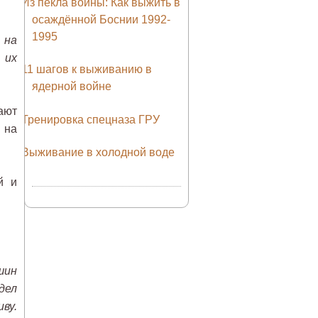
Из пекла войны: Как выжить в
осаждённой Боснии 1992-
1995
 на
 их
11 шагов к выживанию в
ядерной войне
ают
Тренировка спецназа ГРУ
 на
Выживание в холодной воде
й и
шин
дел
ву.