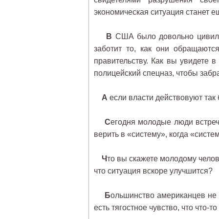
экономическая ситуация станет 
В
США было довольно цивилиз
заботит то, как они обращаютс
правительству. Как вы увидете 
полицейский спецназ, чтобы забра
А
если власти действовуют так 
С
егодня молодые люди встре
верить в «систему», когда «систе
Ч
то вы скажете молодому челове
что ситуация вскоре улучшится?
Б
ольшинство американцев не 
есть тягостное чувство, что что-то