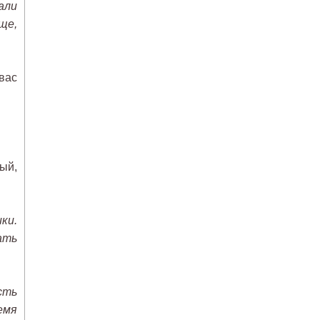
али
ще,
вас
ый,
ки.
ать
сть
емя