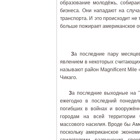
образование молодёжь, собираи
бизнеса. Они нападают на случ
транспорта. И это происходит не 
больше пожирает американское о
З
а последние пару месяцев
явлением в некоторых считающих
называют район Magnificent Mile 
Чикаго.
З
а последние выходные на 
ежегодно в последний понедел
погибших в войнах и вооружённ
городам на всей территории
массового насилия. Вроде бы Ам
поскольку американское эконом
свидетелями разрушения свое