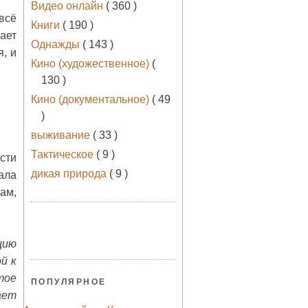
Видео онлайн
( 360 )
всё
Книги
( 190 )
ает
Однажды
( 143 )
, и
Кино (художественное)
(
130 )
Кино (документальное)
( 49
)
выживание
( 33 )
Тактическое
( 9 )
сти
дикая природа
( 9 )
ала
ам,
цию
й к
тое
ПОПУЛЯРНОЕ
ает