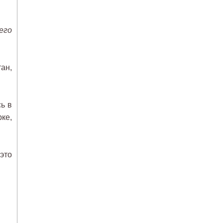
его
ан,
ь в
ке,
 это