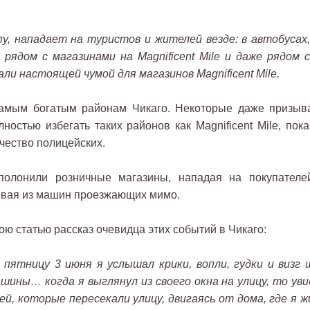
у, нападает на туристов и жителей везде: в автобусах,
 рядом с магазинами на Magnificent Mile и даже рядом с
и настоящей чумой для магазинов Magnificent Mile.
амым богатым районам Чикаго. Некоторые даже призыв
остью избегать таких районов как Magnificent Mile, пока
чество полицейских.
олонили розничные магазины, нападая на покупателе
ывая из машин проезжающих мимо.
ою статью рассказ очевидца этих событий в Чикаго:
 пятницу 3 июня я услышал крики, вопли, гудки и визг 
ины… когда я выглянул из своего окна на улицу, то уви
й, которые пересекали улицу, двигаясь от дома, где я жи