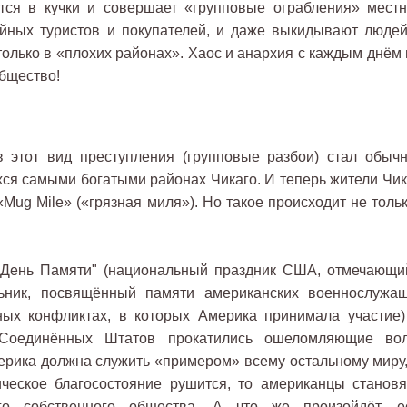
тся в кучки и совершает «групповые ограбления» местн
айных туристов и покупателей, и даже выкидывают людей
только в «плохих районах». Хаос и анархия с каждым днём 
бщество!
 этот вид преступления (групповые разбои) стал обыч
ся самыми богатыми районах Чикаго. И теперь жители Чик
«Mug Mile» («грязная миля»). Но такое происходит не толь
"День Памяти" (национальный праздник США, отмечающи
ьник, посвящённый памяти американских военнослужащ
ых конфликтах, в которых Америка принимала участие)
 Соединённых Штатов прокатились ошеломляющие во
ерика должна служить «примером» всему остальному миру,
ическое благосостояние рушится, то американцы становя
го собственного общества. А что же произойдёт, е