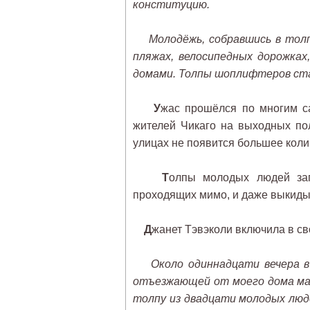
конституцию.
Молодёжь, собравшись в толп
пляжах, велосипедных дорожках,
домами. Толпы шоплифтеров стал
У
жас прошёлся по многим с
жителей Чикаго на выходных полн
улицах не появится большее коли
Т
олпы молодых людей зап
проходящих мимо, и даже выкид
Д
жанет Тэвэколи включила в св
Около одиннадцати вечера в
отъезжающей от моего дома маш
толпу из двадцати молодых люде