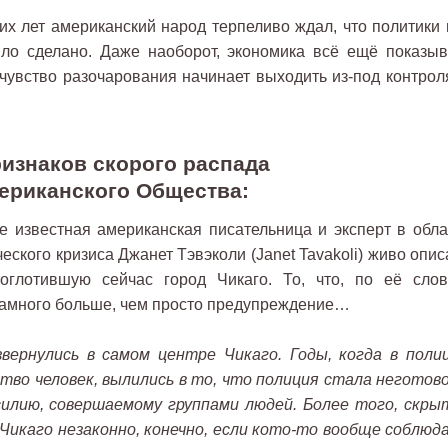
их лет американский народ терпеливо ждал, что политики 
ыло сделано. Даже наоборот, экономика всё ещё показыв
чувство разочарования начинает выходить из-под контроля
ризнаков скорого распада
ериканского Общества:
известная американская писательница и эксперт в обла
ского кризиса Джанет Тэвэколи (Janet Tavakoli) живо опис
оглотившую сейчас город Чикаго. То, что, по её слов
 намного больше, чем просто предупреждение…
вернулись в самом центре Чикаго. Годы, когда в поли
во человек, вылились в то, что полиция стала неготово
силию, совершаемому группами людей. Более того, скры
Чикаго незаконно, конечно, если кото-то вообще соблюд