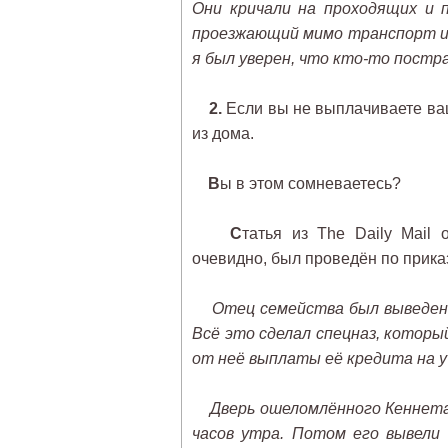
Они кричали на проходящих и 
проезжающий мимо транспорт и
я был уверен, что кто-то постр
2.
Если вы не выплачиваете ваш
из дома.
В
ы в этом сомневаетесь?
С
татья из The Daily Mail
очевидно, был проведён по прика
Отец семейства был выведен и
Всё это сделал спецназ, которы
от неё выплаты её кредита на у
Дверь ошеломлённого Кеннета
часов утра. Потом его вывели 