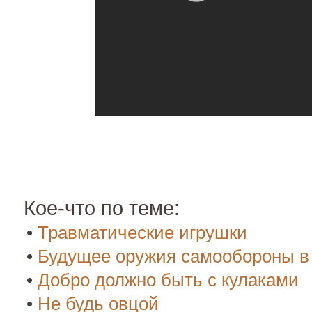
Кое-что по теме:
•
Травматические игрушки
•
Будущее оружия самообороны в
•
Добро должно быть с кулаками
•
Не будь овцой