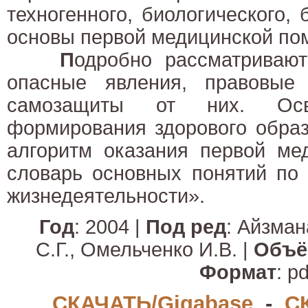
техногенного, биологического, 
основы первой медицинской по
П
одробно рассматривают
опасные явления, правовые
самозащиты от них. Осв
формирования здорового образ
алгоритм оказания первой ме
словарь основных понятий по 
жизнедеятельности».
Год
: 2004 |
Под ред
: Айзман
С.Г., Омельченко И.В. |
Объё
Формат
: pd
СКАЧАТЬ/Gigabase
-
С